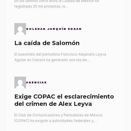
En los últimos cinco años la Ciudad de México ha
registrado 25 mil protestas, lo…
SOLEDAD JARQUÍN EDGAR
La caída de Salomón
El asesinato del periodista Francisco Alejandro Leyva
Aguilar en Oaxaca ha generado una ola de…
AGENCIAS
Exige COPAC el esclarecimiento
del crimen de Alex Leyva
El Club de Comunicadores y Periodistas de México
(COPAC) ha exigido a autoridades federales y…