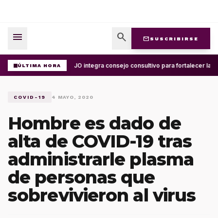
menu
search
mail
SUSCRIBIRSE
UABJO integra consejo consultivo para fortalecer la ce
ÚLTIMA HORA
COVID-19
4 MAYO, 2020
Hombre es dado de
alta de COVID-19 tras
administrarle plasma
de personas que
sobrevivieron al virus