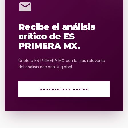
mail
Recibe el análisis
crítico de ES
PRIMERA MX.
Únete a ES PRIMERA MX con lo más relevante
del análisis nacional y global.
SUSCRIBIRSE AHORA