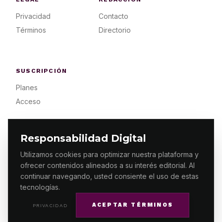
Privacidad
Contacto
Términos
Directorio
SUSCRIPCIÓN
Planes
Acceso
Responsabilidad Digital
Utilizamos cookies para optimizar nuestra plataforma y
ofrecer contenidos alineados a su interés editorial. Al
© 2026 ES PRIMERA MX. ALGUNOS DERECHOS
RESERVADOS / DESIGN
MAKING.MX
continuar navegando, usted consiente el uso de estas
tecnologías.
ACEPTAR TÉRMINOS
PRIVACIDAD