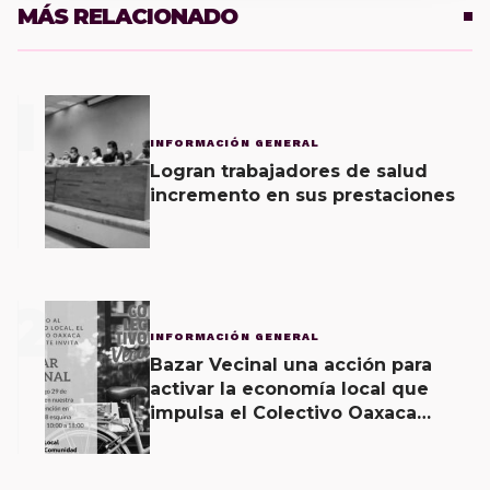
MÁS RELACIONADO
1
INFORMACIÓN GENERAL
Logran trabajadores de salud
incremento en sus prestaciones
2
INFORMACIÓN GENERAL
Bazar Vecinal una acción para
activar la economía local que
impulsa el Colectivo Oaxaca
Vecinal