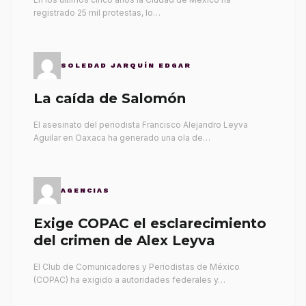
registrado 25 mil protestas, lo…
SOLEDAD JARQUÍN EDGAR
La caída de Salomón
El asesinato del periodista Francisco Alejandro Leyva
Aguilar en Oaxaca ha generado una ola de…
AGENCIAS
Exige COPAC el esclarecimiento
del crimen de Alex Leyva
El Club de Comunicadores y Periodistas de México
(COPAC) ha exigido a autoridades federales y…