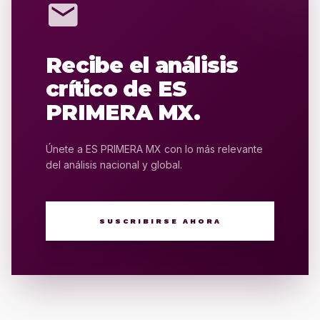
mail
Recibe el análisis
crítico de ES
PRIMERA MX.
Únete a ES PRIMERA MX con lo más relevante
del análisis nacional y global.
SUSCRIBIRSE AHORA