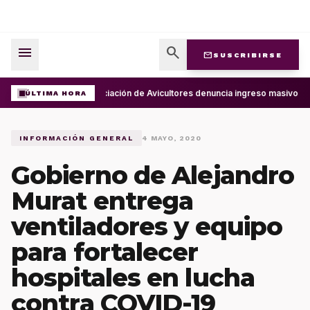
menu
search
mail
SUSCRIBIRSE
Asociación de Avicultores denuncia ingreso masivo d
ÚLTIMA HORA
INFORMACIÓN GENERAL
4 MAYO, 2020
Gobierno de Alejandro
Murat entrega
ventiladores y equipo
para fortalecer
hospitales en lucha
contra COVID-19