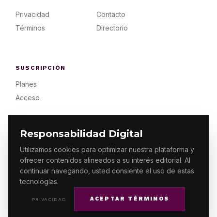
Privacidad
Contacto
Términos
Directorio
SUSCRIPCIÓN
Planes
Acceso
Responsabilidad Digital
Utilizamos cookies para optimizar nuestra plataforma y
ofrecer contenidos alineados a su interés editorial. Al
© 2026 ES PRIMERA MX. ALGUNOS DERECHOS
RESERVADOS / DESIGN
MAKING.MX
continuar navegando, usted consiente el uso de estas
tecnologías.
ACEPTAR TÉRMINOS
PRIVACIDAD