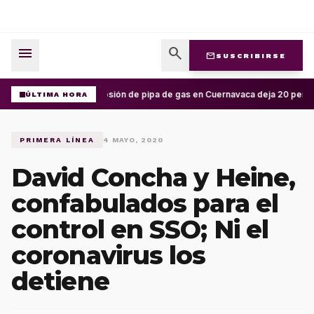
menu
search
mail
SUSCRIBIRSE
Explosión de pipa de gas en Cuernavaca deja 20 person
ÚLTIMA HORA
PRIMERA LÍNEA
4 MAYO, 2020
David Concha y Heine,
confabulados para el
control en SSO; Ni el
coronavirus los
detiene