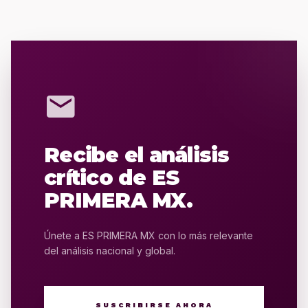
mail
Recibe el análisis
crítico de ES
PRIMERA MX.
Únete a ES PRIMERA MX con lo más relevante
del análisis nacional y global.
SUSCRIBIRSE AHORA