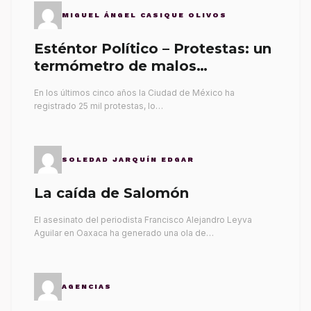
MIGUEL ÁNGEL CASIQUE OLIVOS
Esténtor Político – Protestas: un
termómetro de malos
gobernantes
En los últimos cinco años la Ciudad de México ha
registrado 25 mil protestas, lo…
SOLEDAD JARQUÍN EDGAR
La caída de Salomón
El asesinato del periodista Francisco Alejandro Leyva
Aguilar en Oaxaca ha generado una ola de…
AGENCIAS