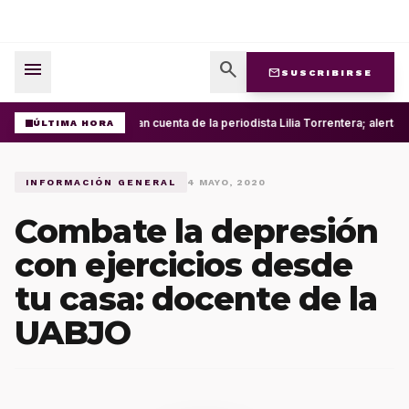
menu
search
mail
SUSCRIBIRSE
Roban cuenta de la periodista Lilia Torrentera; alerta
ÚLTIMA HORA
INFORMACIÓN GENERAL
4 MAYO, 2020
Combate la depresión
con ejercicios desde
tu casa: docente de la
UABJO