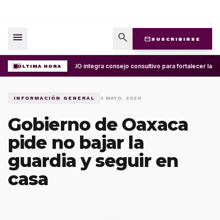
menu
search
mail
SUSCRIBIRSE
UABJO integra consejo consultivo para fortalecer la ce
ÚLTIMA HORA
INFORMACIÓN GENERAL
3 MAYO, 2020
Gobierno de Oaxaca
pide no bajar la
guardia y seguir en
casa