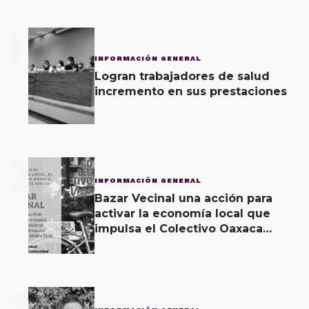
1
INFORMACIÓN GENERAL
Logran trabajadores de salud
incremento en sus prestaciones
2
INFORMACIÓN GENERAL
Bazar Vecinal una acción para
activar la economía local que
impulsa el Colectivo Oaxaca
Vecinal
3