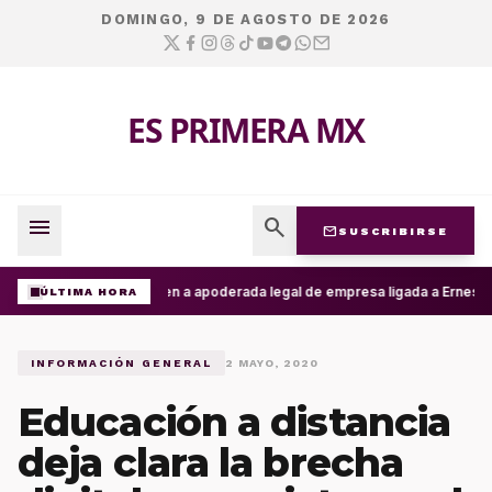
DOMINGO, 9 DE AGOSTO DE 2026
ES PRIMERA MX
menu
search
mail
SUSCRIBIRSE
Detienen a apoderada legal de empresa ligada a Ernesto R
ÚLTIMA HORA
INFORMACIÓN GENERAL
2 MAYO, 2020
Educación a distancia
deja clara la brecha