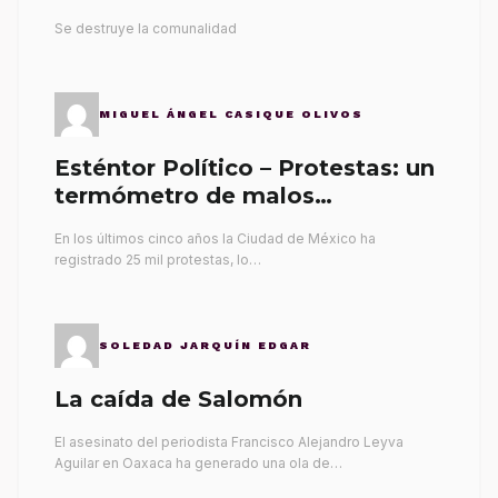
Se destruye la comunalidad
MIGUEL ÁNGEL CASIQUE OLIVOS
Esténtor Político – Protestas: un
termómetro de malos
gobernantes
En los últimos cinco años la Ciudad de México ha
registrado 25 mil protestas, lo…
SOLEDAD JARQUÍN EDGAR
La caída de Salomón
El asesinato del periodista Francisco Alejandro Leyva
Aguilar en Oaxaca ha generado una ola de…