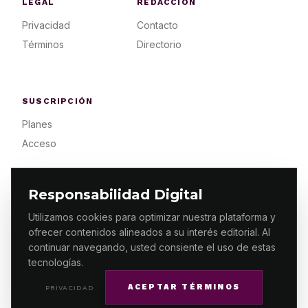
LEGAL
REDACCIÓN
Privacidad
Contacto
Términos
Directorio
SUSCRIPCIÓN
Planes
Acceso
Responsabilidad Digital
Utilizamos cookies para optimizar nuestra plataforma y
ofrecer contenidos alineados a su interés editorial. Al
© 2026 ES PRIMERA MX. ALGUNOS DERECHOS
RESERVADOS / DESIGN
MAKING.MX
continuar navegando, usted consiente el uso de estas
tecnologías.
ACEPTAR TÉRMINOS
PRIVACIDAD