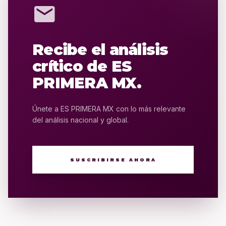
mail
Recibe el análisis
crítico de ES
PRIMERA MX.
Únete a ES PRIMERA MX con lo más relevante
del análisis nacional y global.
SUSCRIBIRSE AHORA