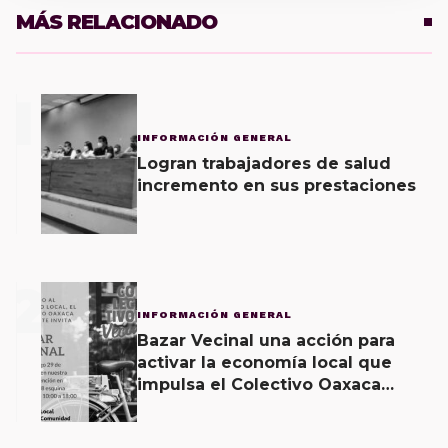
MÁS RELACIONADO
1
INFORMACIÓN GENERAL
Logran trabajadores de salud
incremento en sus prestaciones
2
INFORMACIÓN GENERAL
Bazar Vecinal una acción para
activar la economía local que
impulsa el Colectivo Oaxaca
Vecinal