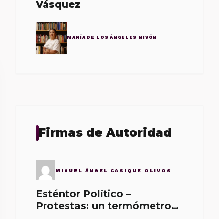
Vásquez
MARÍA DE LOS ÁNGELES NIVÓN
Firmas de Autoridad
MIGUEL ÁNGEL CASIQUE OLIVOS
Esténtor Político –
Protestas: un termómetro
de malos gobernantes