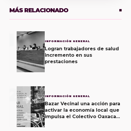
MÁS RELACIONADO
1
INFORMACIÓN GENERAL
Logran trabajadores de salud
incremento en sus
prestaciones
2
INFORMACIÓN GENERAL
Bazar Vecinal una acción para
activar la economía local que
impulsa el Colectivo Oaxaca
Vecinal