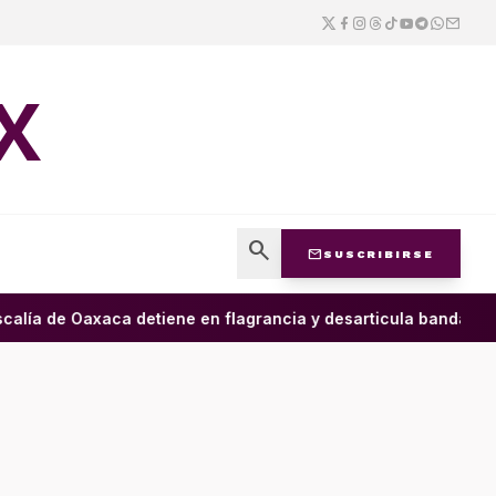
X
search
mail
SUSCRIBIRSE
alía de Oaxaca detiene en flagrancia y desarticula banda dedica