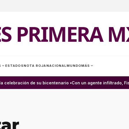
ES PRIMERA M
expand_more
expand_more
S
ESTADOS
NOTA ROJA
NACIONAL
MUNDO
MÁS
elebración de su bicentenario •
Con un agente infiltrado, Fisc
tar