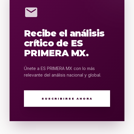
mail
Recibe el análisis
crítico de ES
PRIMERA MX.
Únete a ES PRIMERA MX con lo más
relevante del análisis nacional y global.
SUSCRIBIRSE AHORA