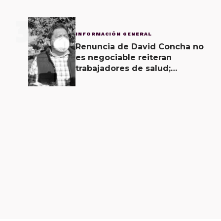
3
INFORMACIÓN GENERAL
Renuncia de David Concha no
es negociable reiteran
trabajadores de salud;
gobierno ofrecerá
contrapropuesta a demandas