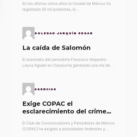
En los últimos cinco años la Ciudad de México ha
registrado 25 mil protestas, lo…
SOLEDAD JARQUÍN EDGAR
La caída de Salomón
El asesinato del periodista Francisco Alejandro
Leyva Aguilar en Oaxaca ha generado una ola de…
AGENCIAS
Exige COPAC el
esclarecimiento del crimen
de Alex Leyva
El Club de Comunicadores y Periodistas de México
(COPAC) ha exigido a autoridades federales y…