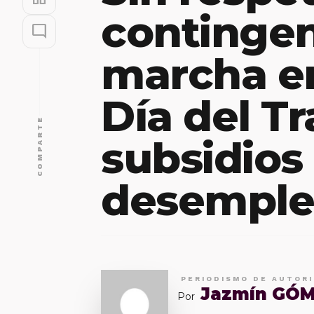
contingen
mode_comment
marcha e
Día del Tr
COMPARTE
subsidios
desempl
PERIODISMO DE AUTOR
Jazmín GÓ
Por