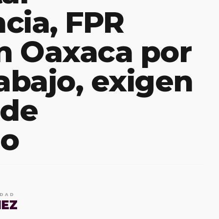
cia, FPR
n Oaxaca por
abajo, exigen
 de
eo
IDAD
MEZ