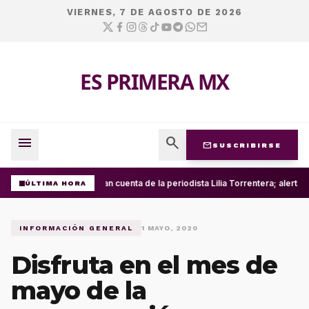
VIERNES, 7 DE AGOSTO DE 2026
ES PRIMERA MX
menu
search
mail
SUSCRIBIRSE
Roban cuenta de la periodista Lilia Torrentera; alerta
ÚLTIMA HORA
INFORMACIÓN GENERAL
1 MAYO, 2020
Disfruta en el mes de
mayo de la