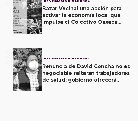
INFORMACIÓN GENERAL
Bazar Vecinal una acción para
activar la economía local que
impulsa el Colectivo Oaxaca
Vecinal
3
INFORMACIÓN GENERAL
Renuncia de David Concha no es
negociable reiteran trabajadores
de salud; gobierno ofrecerá
contrapropuesta a demandas