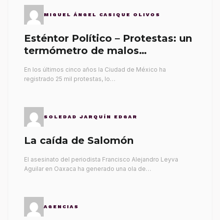
MIGUEL ÁNGEL CASIQUE OLIVOS
Esténtor Político – Protestas: un
termómetro de malos
gobernantes
En los últimos cinco años la Ciudad de México ha
registrado 25 mil protestas, lo…
SOLEDAD JARQUÍN EDGAR
La caída de Salomón
El asesinato del periodista Francisco Alejandro Leyva
Aguilar en Oaxaca ha generado una ola de…
AGENCIAS