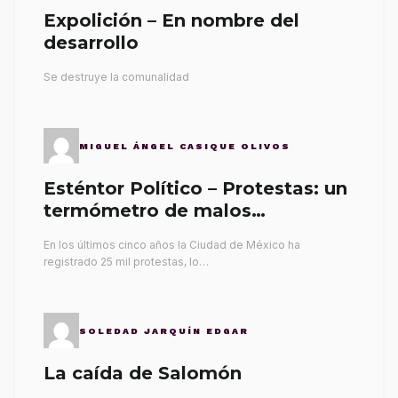
Expolición – En nombre del
desarrollo
Se destruye la comunalidad
MIGUEL ÁNGEL CASIQUE OLIVOS
Esténtor Político – Protestas: un
termómetro de malos
gobernantes
En los últimos cinco años la Ciudad de México ha
registrado 25 mil protestas, lo…
SOLEDAD JARQUÍN EDGAR
La caída de Salomón