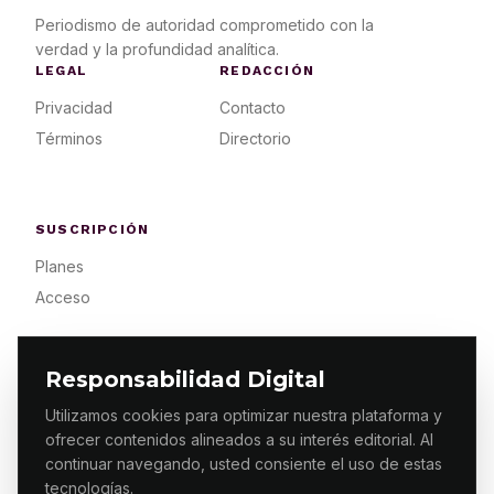
Periodismo de autoridad comprometido con la
verdad y la profundidad analítica.
LEGAL
REDACCIÓN
Privacidad
Contacto
Términos
Directorio
SUSCRIPCIÓN
Planes
Acceso
Responsabilidad Digital
Utilizamos cookies para optimizar nuestra plataforma y
ofrecer contenidos alineados a su interés editorial. Al
© 2026 ES PRIMERA MX. ALGUNOS DERECHOS
RESERVADOS / DESIGN
MAKING.MX
continuar navegando, usted consiente el uso de estas
tecnologías.