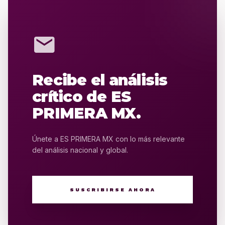
mail
Recibe el análisis
crítico de ES
PRIMERA MX.
Únete a ES PRIMERA MX con lo más relevante
del análisis nacional y global.
SUSCRIBIRSE AHORA