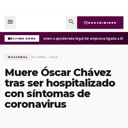
menu
search
mail
SUSCRIBIRSE
Detienen a apoderada legal de empresa ligada a Ernest
ÚLTIMA HORA
NACIONAL
30 ABRIL, 2020
Muere Óscar Chávez
tras ser hospitalizado
con síntomas de
coronavirus