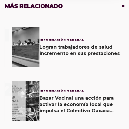
MÁS RELACIONADO
1
INFORMACIÓN GENERAL
Logran trabajadores de salud
incremento en sus prestaciones
2
INFORMACIÓN GENERAL
Bazar Vecinal una acción para
activar la economía local que
impulsa el Colectivo Oaxaca
Vecinal