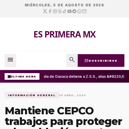
MIÉRCOLES, 5 DE AGOSTO DE 2026
ES PRIMERA MX
menu
search
mail
SUSCRIBIRSE
Fiscalía de Oaxaca detiene a Z.S.S., alias &#8220;El 
ÚLTIMA HORA
INFORMACIÓN GENERAL
30 ABRIL, 2020
Mantiene CEPCO
trabajos para proteger