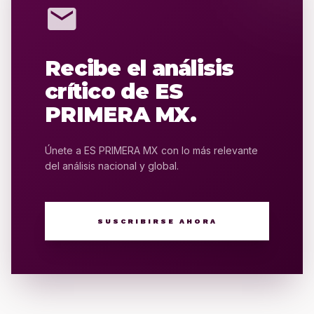
mail
Recibe el análisis
crítico de ES
PRIMERA MX.
Únete a ES PRIMERA MX con lo más relevante
del análisis nacional y global.
SUSCRIBIRSE AHORA