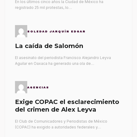
En los últimos cinco años la Ciudad de México ha
registrado 25 mil protestas, lo…
SOLEDAD JARQUÍN EDGAR
La caída de Salomón
El asesinato del periodista Francisco Alejandro Leyva
Aguilar en Oaxaca ha generado una ola de…
AGENCIAS
Exige COPAC el esclarecimiento
del crimen de Alex Leyva
El Club de Comunicadores y Periodistas de México
(COPAC) ha exigido a autoridades federales y…