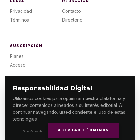
LEGAL
REDACCIÓN
Privacidad
Contacto
Términos
Directorio
SUSCRIPCIÓN
Planes
Acceso
Responsabilidad Digital
Utilizamos cookies para optimizar nuestra plataforma y
ofrecer contenidos alineados a su interés editorial. Al
© 2026 ES PRIMERA MX. ALGUNOS DERECHOS
RESERVADOS / DESIGN
MAKING.MX
continuar navegando, usted consiente el uso de estas
tecnologías.
ACEPTAR TÉRMINOS
PRIVACIDAD