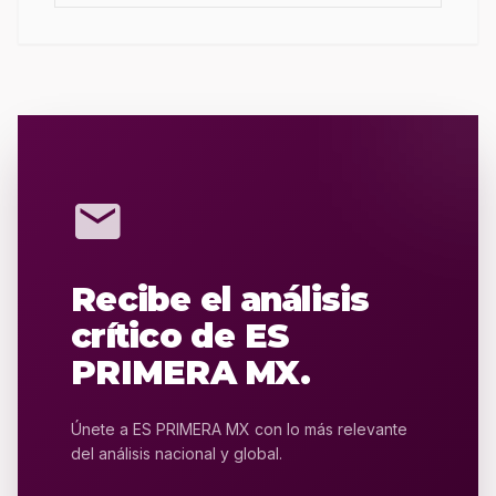
mail
Recibe el análisis
crítico de ES
PRIMERA MX.
Únete a ES PRIMERA MX con lo más relevante
del análisis nacional y global.