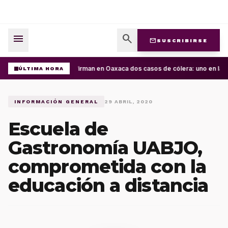
menu
search
mail
SUSCRIBIRSE
Confirman en Oaxaca dos casos de cólera: uno en la Cu
ÚLTIMA HORA
INFORMACIÓN GENERAL
29 ABRIL, 2020
Escuela de
Gastronomía UABJO,
comprometida con la
educación a distancia