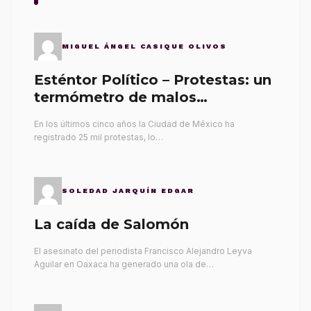
MIGUEL ÁNGEL CASIQUE OLIVOS
Esténtor Político – Protestas: un
termómetro de malos
gobernantes
En los últimos cinco años la Ciudad de México ha
registrado 25 mil protestas, lo…
SOLEDAD JARQUÍN EDGAR
La caída de Salomón
El asesinato del periodista Francisco Alejandro Leyva
Aguilar en Oaxaca ha generado una ola de…