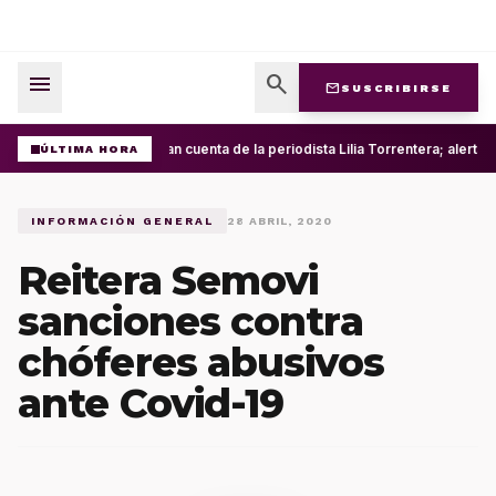
menu
search
mail
SUSCRIBIRSE
Roban cuenta de la periodista Lilia Torrentera; alerta
ÚLTIMA HORA
INFORMACIÓN GENERAL
28 ABRIL, 2020
Reitera Semovi
sanciones contra
chóferes abusivos
ante Covid-19