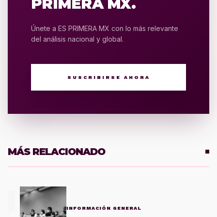
PRIMERA MX.
Únete a ES PRIMERA MX con lo más relevante
del análisis nacional y global.
SUSCRIBIRSE AHORA
MÁS RELACIONADO
1
INFORMACIÓN GENERAL