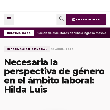
menu
search
mail
SUSCRIBIRSE
Asociación de Avicultores denuncia ingreso masivo d
ÚLTIMA HORA
INFORMACIÓN GENERAL
28 ABRIL, 2020
Necesaria la
perspectiva de género
en el ámbito laboral:
Hilda Luis