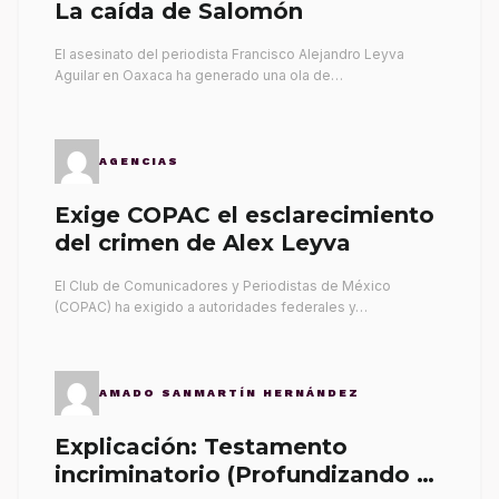
La caída de Salomón
El asesinato del periodista Francisco Alejandro Leyva
Aguilar en Oaxaca ha generado una ola de…
AGENCIAS
Exige COPAC el esclarecimiento
del crimen de Alex Leyva
El Club de Comunicadores y Periodistas de México
(COPAC) ha exigido a autoridades federales y…
AMADO SANMARTÍN HERNÁNDEZ
Explicación: Testamento
incriminatorio (Profundizando su