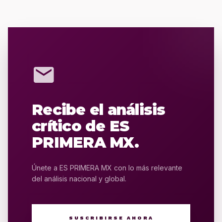
mail
Recibe el análisis
crítico de ES
PRIMERA MX.
Únete a ES PRIMERA MX con lo más relevante
del análisis nacional y global.
SUSCRIBIRSE AHORA