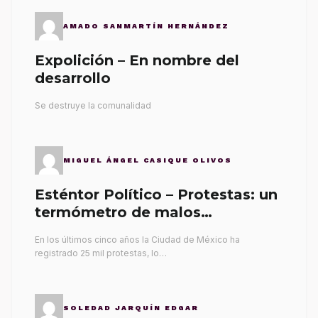
AMADO SANMARTÍN HERNÁNDEZ
Expolición – En nombre del
desarrollo
Se destruye la comunalidad
MIGUEL ÁNGEL CASIQUE OLIVOS
Esténtor Político – Protestas: un
termómetro de malos
gobernantes
En los últimos cinco años la Ciudad de México ha
registrado 25 mil protestas, lo…
SOLEDAD JARQUÍN EDGAR