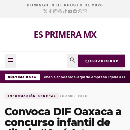
DOMINGO, 9 DE AGOSTO DE 2026
ES PRIMERA MX
menu
search
mail
SUSCRIBIRSE
Detienen a apoderada legal de empresa ligada a Ernest
ÚLTIMA HORA
INFORMACIÓN GENERAL
28 ABRIL, 2020
Convoca DIF Oaxaca a
concurso infantil de