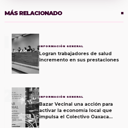
MÁS RELACIONADO
1
INFORMACIÓN GENERAL
Logran trabajadores de salud
incremento en sus prestaciones
2
INFORMACIÓN GENERAL
Bazar Vecinal una acción para
activar la economía local que
impulsa el Colectivo Oaxaca
Vecinal