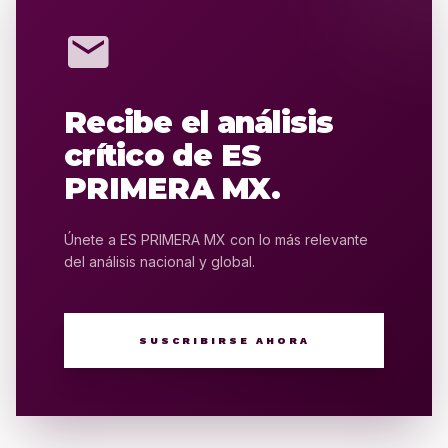
mail
Recibe el análisis
crítico de ES
PRIMERA MX.
Únete a ES PRIMERA MX con lo más relevante
del análisis nacional y global.
SUSCRIBIRSE AHORA