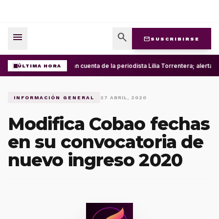
menu
search
mail
SUSCRIBIRSE
Roban cuenta de la periodista Lilia Torrentera; alerta
ÚLTIMA HORA
INFORMACIÓN GENERAL
27 ABRIL, 2020
Modifica Cobao fechas
en su convocatoria de
nuevo ingreso 2020