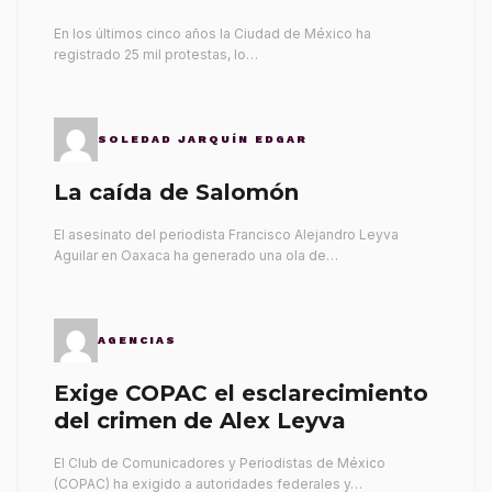
gobernantes
En los últimos cinco años la Ciudad de México ha
registrado 25 mil protestas, lo…
SOLEDAD JARQUÍN EDGAR
La caída de Salomón
El asesinato del periodista Francisco Alejandro Leyva
Aguilar en Oaxaca ha generado una ola de…
AGENCIAS
Exige COPAC el esclarecimiento
del crimen de Alex Leyva
El Club de Comunicadores y Periodistas de México
(COPAC) ha exigido a autoridades federales y…