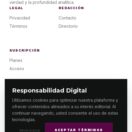
verdad y la profundidad analítica.
LEGAL
REDACCIÓN
Privacidad
Contacto
Términos
Directorio
SUSCRIPCIÓN
Planes
Acceso
Responsabilidad Digital
Utilizamos cookies para optimizar nuestra plataforma y
ofrecer contenidos alineados a su interés editorial. Al
© 2026 ES PRIMERA MX. ALGUNOS DERECHOS
RESERVADOS / DESIGN
MAKING.MX
continuar navegando, usted consiente el uso de estas
tecnologías.
ACEPTAR TÉRMINOS
PRIVACIDAD