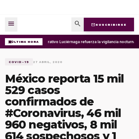
menu
search
mail
SUSCRIBIRSE
Operativo Luciérnaga refuerza la vigilancia nocturna 
ÚLTIMA HORA
COVID-19
27 ABRIL, 2020
México reporta 15 mil
529 casos
confirmados de
#Coronavirus, 46 mil
960 negativos, 8 mil
614 sospechosos y 1