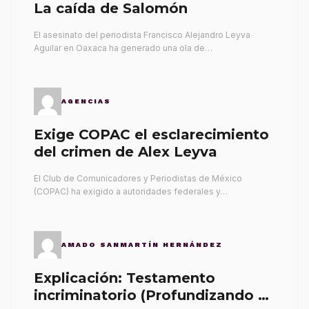
La caída de Salomón
El asesinato del periodista Francisco Alejandro Leyva
Aguilar en Oaxaca ha generado una ola de…
AGENCIAS
Exige COPAC el esclarecimiento
del crimen de Alex Leyva
El Club de Comunicadores y Periodistas de México
(COPAC) ha exigido a autoridades federales y…
AMADO SANMARTÍN HERNÁNDEZ
Explicación: Testamento
incriminatorio (Profundizando su