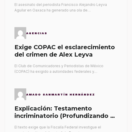
El asesinato del periodista Francisco Alejandro Leyva
Aguilar en Oaxaca ha generado una ola de…
AGENCIAS
Exige COPAC el esclarecimiento
del crimen de Alex Leyva
El Club de Comunicadores y Periodistas de México
(COPAC) ha exigido a autoridades federales y…
AMADO SANMARTÍN HERNÁNDEZ
Explicación: Testamento
incriminatorio (Profundizando su
propia tumba)
El texto exige que la Fiscalía Federal investigue el