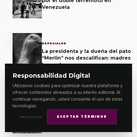
por el doble terremoto en
Venezuela
2
ESPECIALES
La presidenta y la dueña del pato
“Merlin” nos descalifican: madres
buscadoras
Responsabilidad Digital
Utilizamos cookies para optimizar nuestra plataforma y
3
ofrecer contenidos alineados a su interés editorial. Al
continuar navegando, usted consiente el uso de estas
ESPECIALES
tecnologías.
Niñas y niños jornaleros, los
ACEPTAR TÉRMINOS
PRIVACIDAD
olvidados