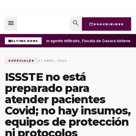
menu
search
mail
SUSCRIBIRSE
Con un agente infiltrado, Fiscalía de Oaxaca detiene en 
ÚLTIMA HORA
ESPECIALES
27 ABRIL, 2020
ISSSTE no está
preparado para
atender pacientes
Covid; no hay insumos,
equipos de protección
ni protocolos