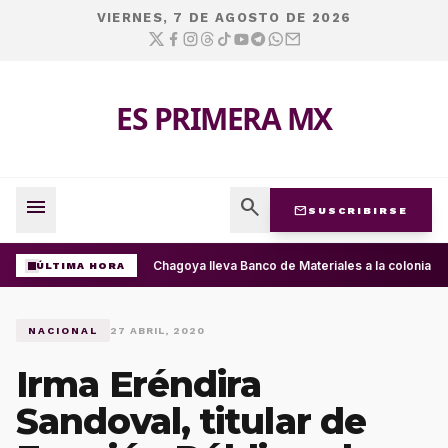
VIERNES, 7 DE AGOSTO DE 2026
ES PRIMERA MX
menu
search
mail
SUSCRIBIRSE
Ray Chagoya lleva Banco de Materiales a la colonia P
ÚLTIMA HORA
NACIONAL
27 ABRIL, 2020
Irma Eréndira
Sandoval, titular de