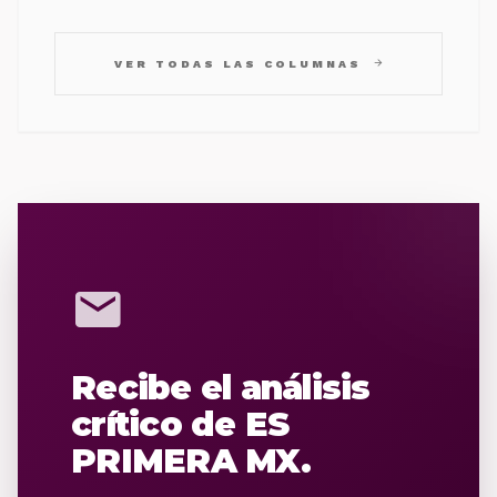
arrow_forward
VER TODAS LAS COLUMNAS
mail
Recibe el análisis
crítico de ES
PRIMERA MX.