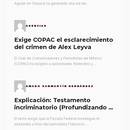
Aguilar en Oaxaca ha generado una ola de…
AGENCIAS
Exige COPAC el esclarecimiento
del crimen de Alex Leyva
El Club de Comunicadores y Periodistas de México
(COPAC) ha exigido a autoridades federales y…
AMADO SANMARTÍN HERNÁNDEZ
Explicación: Testamento
incriminatorio (Profundizando su
propia tumba)
El texto exige que la Fiscalía Federal investigue el
asesinato a tiros del periodista Francisco…