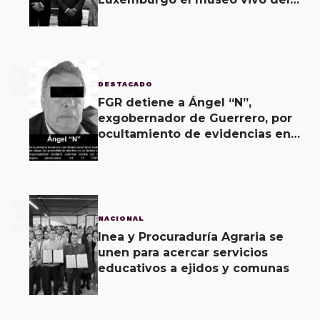
muralismo.
2
DESTACADO
FGR detiene a Ángel “N”,
exgobernador de Guerrero, por
ocultamiento de evidencias en
caso Ayotzinapa
3
NACIONAL
Inea y Procuraduría Agraria se
unen para acercar servicios
educativos a ejidos y comunas