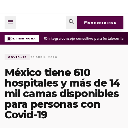
menu
search
mail
SUSCRIBIRSE
UABJO integra consejo consultivo para fortalecer la ce
ÚLTIMA HORA
COVID-19
26 ABRIL, 2020
México tiene 610
hospitales y más de 14
mil camas disponibles
para personas con
Covid-19