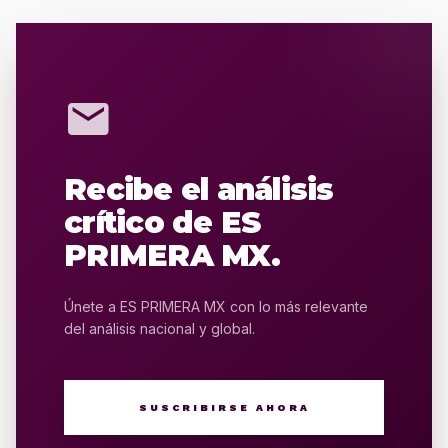
mail
Recibe el análisis
crítico de ES
PRIMERA MX.
Únete a ES PRIMERA MX con lo más relevante
del análisis nacional y global.
SUSCRIBIRSE AHORA