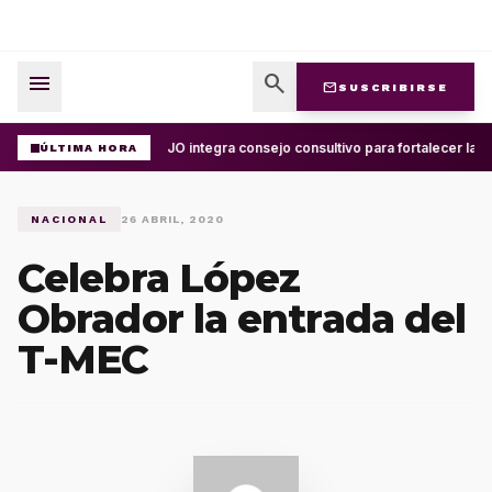
menu
search
mail
SUSCRIBIRSE
UABJO integra consejo consultivo para fortalecer la ce
ÚLTIMA HORA
NACIONAL
26 ABRIL, 2020
Celebra López
Obrador la entrada del
T-MEC