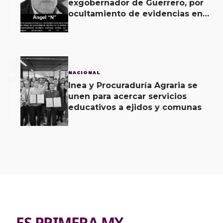
exgobernador de Guerrero, por
ocultamiento de evidencias en
caso Ayotzinapa
3
NACIONAL
Inea y Procuraduría Agraria se
unen para acercar servicios
educativos a ejidos y comunas
ES PRIMERA MX