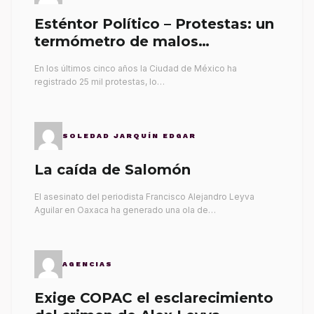
Esténtor Político – Protestas: un
termómetro de malos
gobernantes
En los últimos cinco años la Ciudad de México ha
registrado 25 mil protestas, lo…
SOLEDAD JARQUÍN EDGAR
La caída de Salomón
El asesinato del periodista Francisco Alejandro Leyva
Aguilar en Oaxaca ha generado una ola de…
AGENCIAS
Exige COPAC el esclarecimiento