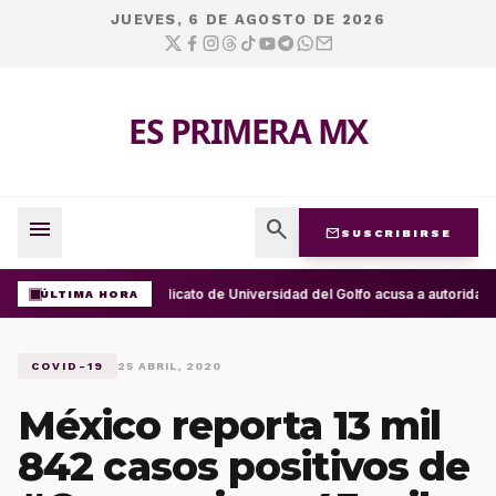
JUEVES, 6 DE AGOSTO DE 2026
ES PRIMERA MX
menu
search
mail
SUSCRIBIRSE
Sindicato de Universidad del Golfo acusa a autorida
ÚLTIMA HORA
COVID-19
25 ABRIL, 2020
México reporta 13 mil
842 casos positivos de