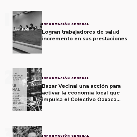
1
INFORMACIÓN GENERAL
Logran trabajadores de salud
incremento en sus prestaciones
2
INFORMACIÓN GENERAL
Bazar Vecinal una acción para
activar la economía local que
impulsa el Colectivo Oaxaca
Vecinal
3
INFORMACIÓN GENERAL