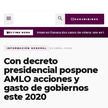
menu
search
mail
SUSCRIBIRSE
Confirman en Oaxaca dos casos de cólera: uno en la Cu
ÚLTIMA HORA
INFORMACIÓN GENERAL
25 ABRIL, 2020
Con decreto
presidencial pospone
AMLO acciones y
gasto de gobiernos
este 2020