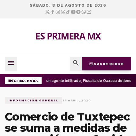
SÁBADO, 8 DE AGOSTO DE 2026
ES PRIMERA MX
menu
search
mail
SUSCRIBIRSE
Con un agente infiltrado, Fiscalía de Oaxaca detiene en
ÚLTIMA HORA
INFORMACIÓN GENERAL
25 ABRIL, 2020
Comercio de Tuxtepec
se suma a medidas de