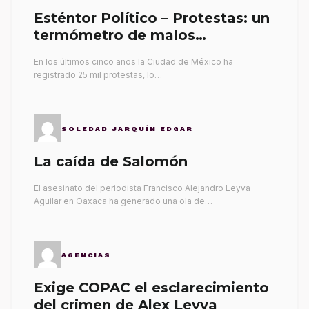
Esténtor Político – Protestas: un
termómetro de malos
gobernantes
En los últimos cinco años la Ciudad de México ha
registrado 25 mil protestas, lo…
SOLEDAD JARQUÍN EDGAR
La caída de Salomón
El asesinato del periodista Francisco Alejandro Leyva
Aguilar en Oaxaca ha generado una ola de…
AGENCIAS
Exige COPAC el esclarecimiento
del crimen de Alex Leyva