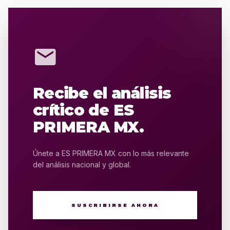
mail
Recibe el análisis
crítico de ES
PRIMERA MX.
Únete a ES PRIMERA MX con lo más relevante
del análisis nacional y global.
SUSCRIBIRSE AHORA