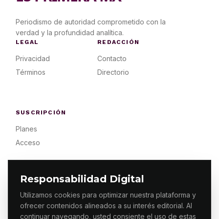
Periodismo de autoridad comprometido con la
verdad y la profundidad analítica.
LEGAL
REDACCIÓN
Privacidad
Contacto
Términos
Directorio
SUSCRIPCIÓN
Planes
Acceso
Responsabilidad Digital
Utilizamos cookies para optimizar nuestra plataforma y
ofrecer contenidos alineados a su interés editorial. Al
© 2026 ES PRIMERA MX. ALGUNOS DERECHOS
RESERVADOS / DESIGN
MAKING.MX
continuar navegando, usted consiente el uso de estas