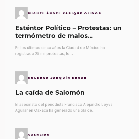
MIGUEL ÁNGEL CASIQUE OLIVOS
Esténtor Político – Protestas: un
termómetro de malos
gobernantes
En los últimos cinco años la Ciudad de México ha
registrado 25 mil protestas, lo…
SOLEDAD JARQUÍN EDGAR
La caída de Salomón
El asesinato del periodista Francisco Alejandro Leyva
Aguilar en Oaxaca ha generado una ola de…
AGENCIAS