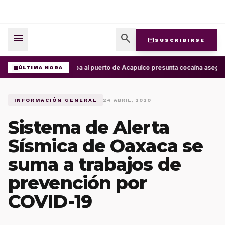
menu
search
mail
SUSCRIBIRSE
Arriba al puerto de Acapulco presunta cocaína asegur
ÚLTIMA HORA
INFORMACIÓN GENERAL
24 ABRIL, 2020
Sistema de Alerta
Sísmica de Oaxaca se
suma a trabajos de
prevención por
COVID-19