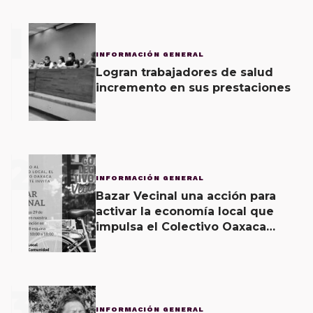
1
INFORMACIÓN GENERAL
Logran trabajadores de salud
incremento en sus prestaciones
2
INFORMACIÓN GENERAL
Bazar Vecinal una acción para
activar la economía local que
impulsa el Colectivo Oaxaca
Vecinal
3
INFORMACIÓN GENERAL