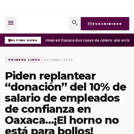
menu
search
mail
SUSCRIBIRSE
Confirman en Oaxaca dos casos de cólera: uno en la Cue
ÚLTIMA HORA
PRIMERA LÍNEA
24 ABRIL, 2020
Piden replantear
“donación” del 10% de
salario de empleados
de confianza en
Oaxaca…¡El horno no
está para bollos!