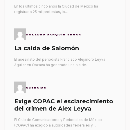
gobernantes
En los últimos cinco años la Ciudad de México ha
registrado 25 mil protestas, lo…
SOLEDAD JARQUÍN EDGAR
La caída de Salomón
El asesinato del periodista Francisco Alejandro Leyva
Aguilar en Oaxaca ha generado una ola de…
AGENCIAS
Exige COPAC el esclarecimiento
del crimen de Alex Leyva
El Club de Comunicadores y Periodistas de México
(COPAC) ha exigido a autoridades federales y…