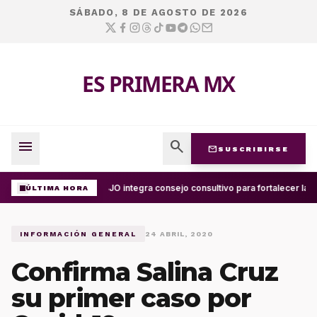
SÁBADO, 8 DE AGOSTO DE 2026
ES PRIMERA MX
menu
search
mail
SUSCRIBIRSE
UABJO integra consejo consultivo para fortalecer la c
ÚLTIMA HORA
INFORMACIÓN GENERAL
24 ABRIL, 2020
Confirma Salina Cruz
su primer caso por