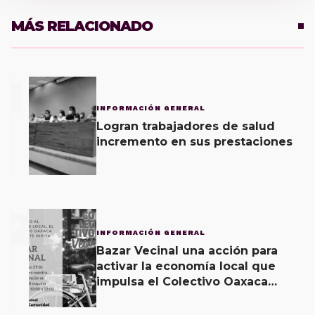
MÁS RELACIONADO
1
INFORMACIÓN GENERAL
Logran trabajadores de salud
incremento en sus prestaciones
2
INFORMACIÓN GENERAL
Bazar Vecinal una acción para
activar la economía local que
impulsa el Colectivo Oaxaca
Vecinal