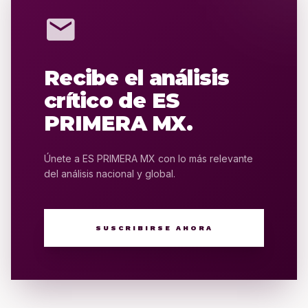
mail
Recibe el análisis
crítico de ES
PRIMERA MX.
Únete a ES PRIMERA MX con lo más relevante
del análisis nacional y global.
SUSCRIBIRSE AHORA