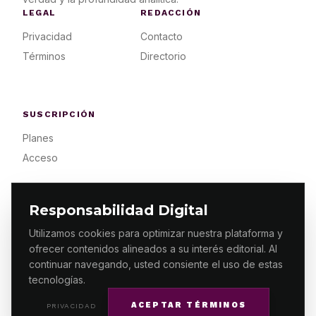
LEGAL
REDACCIÓN
Privacidad
Contacto
Términos
Directorio
SUSCRIPCIÓN
Planes
Acceso
Responsabilidad Digital
Utilizamos cookies para optimizar nuestra plataforma y
ofrecer contenidos alineados a su interés editorial. Al
© 2026 ES PRIMERA MX. ALGUNOS DERECHOS
RESERVADOS / DESIGN
MAKING.MX
continuar navegando, usted consiente el uso de estas
tecnologías.
ACEPTAR TÉRMINOS
PRIVACIDAD