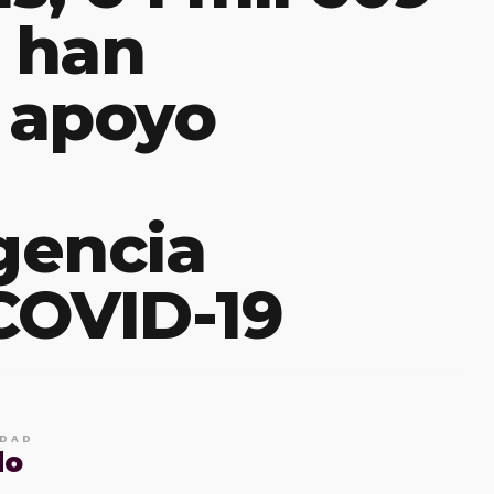
 han
o apoyo
gencia
 COVID-19
IDAD
do