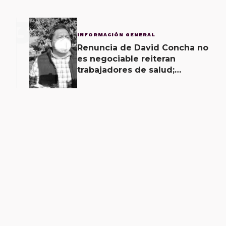
3
INFORMACIÓN GENERAL
Renuncia de David Concha no
es negociable reiteran
trabajadores de salud;
gobierno ofrecerá
contrapropuesta a demandas