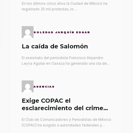
En los últimos cinco años la Ciudad de México ha
registrado 25 mil protestas, lo…
SOLEDAD JARQUÍN EDGAR
La caída de Salomón
El asesinato del periodista Francisco Alejandro
Leyva Aguilar en Oaxaca ha generado una ola de…
AGENCIAS
Exige COPAC el
esclarecimiento del crimen
de Alex Leyva
El Club de Comunicadores y Periodistas de México
(COPAC) ha exigido a autoridades federales y…