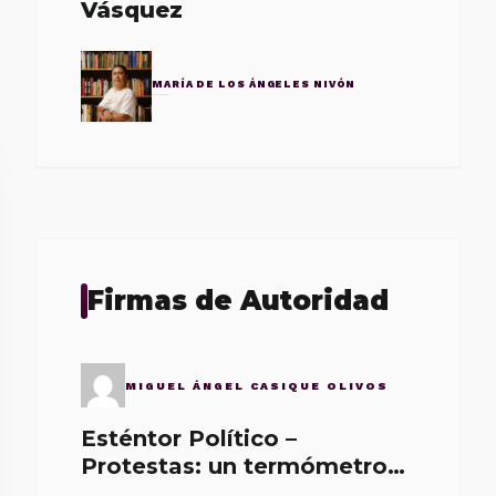
Vásquez
MARÍA DE LOS ÁNGELES NIVÓN
Firmas de Autoridad
MIGUEL ÁNGEL CASIQUE OLIVOS
Esténtor Político –
Protestas: un termómetro
de malos gobernantes