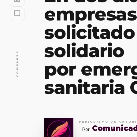
empresas
mode_comment
solicitad
solidario
COMPARTE
por emer
sanitaria
PERIODISMO DE AUTOR
Comunica
Por