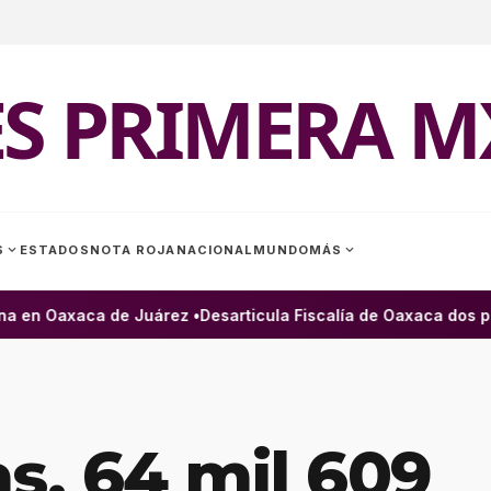
ES PRIMERA M
expand_more
expand_more
S
ESTADOS
NOTA ROJA
NACIONAL
MUNDO
MÁS
 en Oaxaca de Juárez •
Desarticula Fiscalía de Oaxaca dos pres
s, 64 mil 609