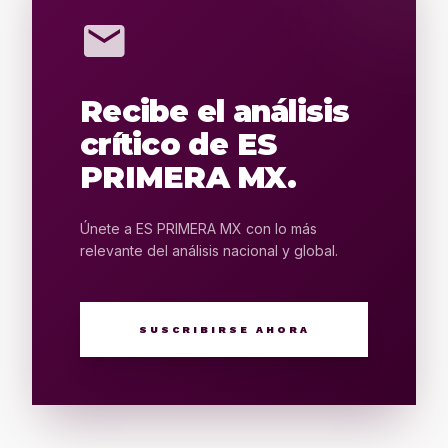
mail
Recibe el análisis
crítico de ES
PRIMERA MX.
Únete a ES PRIMERA MX con lo más
relevante del análisis nacional y global.
SUSCRIBIRSE AHORA