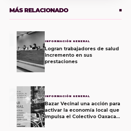
MÁS RELACIONADO
1
INFORMACIÓN GENERAL
Logran trabajadores de salud
incremento en sus
prestaciones
2
INFORMACIÓN GENERAL
Bazar Vecinal una acción para
activar la economía local que
impulsa el Colectivo Oaxaca
Vecinal