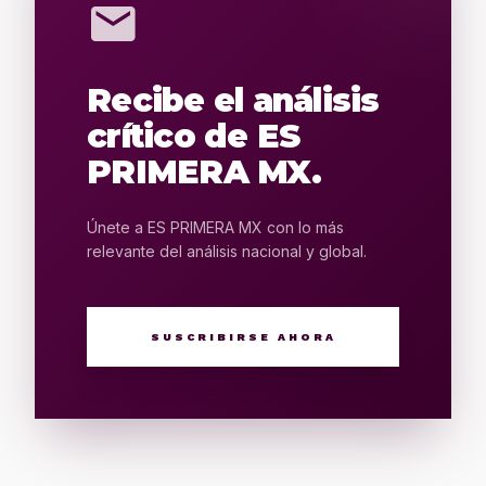
mail
Recibe el análisis
crítico de ES
PRIMERA MX.
Únete a ES PRIMERA MX con lo más
relevante del análisis nacional y global.
SUSCRIBIRSE AHORA