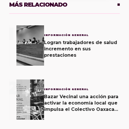
MÁS RELACIONADO
1
INFORMACIÓN GENERAL
Logran trabajadores de salud
incremento en sus
prestaciones
2
INFORMACIÓN GENERAL
Bazar Vecinal una acción para
activar la economía local que
impulsa el Colectivo Oaxaca
Vecinal