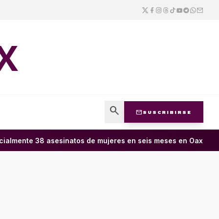
X
search
mail
SUSCRIBIRSE
ialmente 38 asesinatos de mujeres en seis meses en Oaxaca; 11 