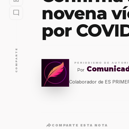
novena ví
mode_comment
por COVID
COMPARTE
PERIODISMO DE AUTOR
Comunica
Por
Colaborador de ES PRIM
COMPARTE ESTA NOTA