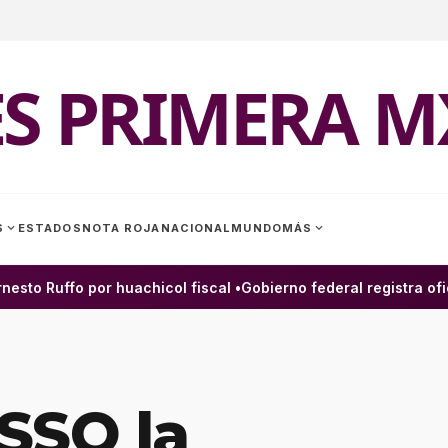
ES PRIMERA M
expand_more
expand_more
S
ESTADOS
NOTA ROJA
NACIONAL
MUNDO
MÁS
to Ruffo por huachicol fiscal •
Gobierno federal registra ofic
SSO la