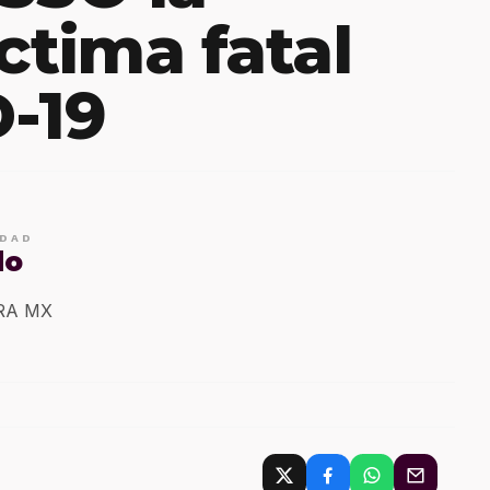
ctima fatal
-19
IDAD
do
ERA MX