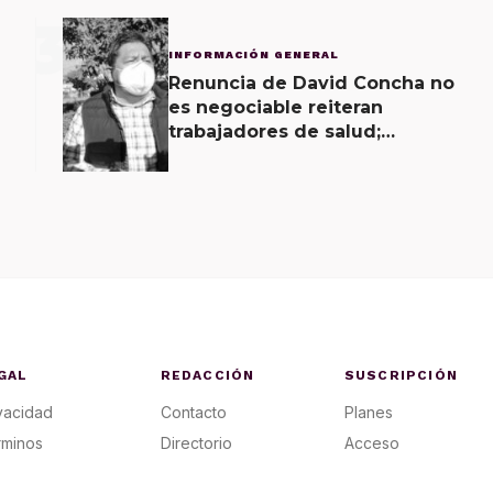
3
INFORMACIÓN GENERAL
Renuncia de David Concha no
es negociable reiteran
trabajadores de salud;
gobierno ofrecerá
contrapropuesta a demandas
GAL
REDACCIÓN
SUSCRIPCIÓN
vacidad
Contacto
Planes
rminos
Directorio
Acceso