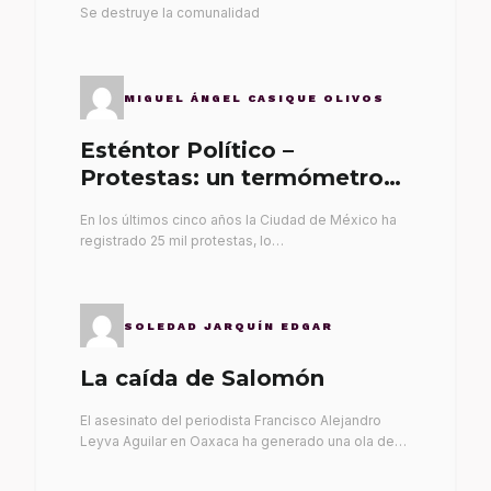
Se destruye la comunalidad
MIGUEL ÁNGEL CASIQUE OLIVOS
Esténtor Político –
Protestas: un termómetro
de malos gobernantes
En los últimos cinco años la Ciudad de México ha
registrado 25 mil protestas, lo…
SOLEDAD JARQUÍN EDGAR
La caída de Salomón
El asesinato del periodista Francisco Alejandro
Leyva Aguilar en Oaxaca ha generado una ola de…