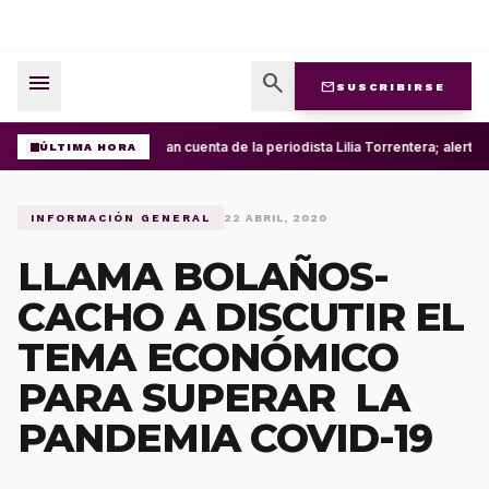
menu
search
mail
SUSCRIBIRSE
Roban cuenta de la periodista Lilia Torrentera; alert
ÚLTIMA HORA
INFORMACIÓN GENERAL
22 ABRIL, 2020
LLAMA BOLAÑOS-
CACHO A DISCUTIR EL
TEMA ECONÓMICO
PARA SUPERAR LA
PANDEMIA COVID-19