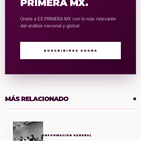
PRIMERA MX.
Únete a ES PRIMERA MX con lo más relevante
del análisis nacional y global.
SUSCRIBIRSE AHORA
MÁS RELACIONADO
1
INFORMACIÓN GENERAL