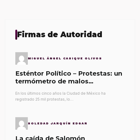
Firmas de Autoridad
MIGUEL ÁNGEL CASIQUE OLIVOS
Esténtor Político – Protestas: un
termómetro de malos
gobernantes
En los últimos cinco años la Ciudad de México ha
registrado 25 mil protestas, lo…
SOLEDAD JARQUÍN EDGAR
La caída de Salomón