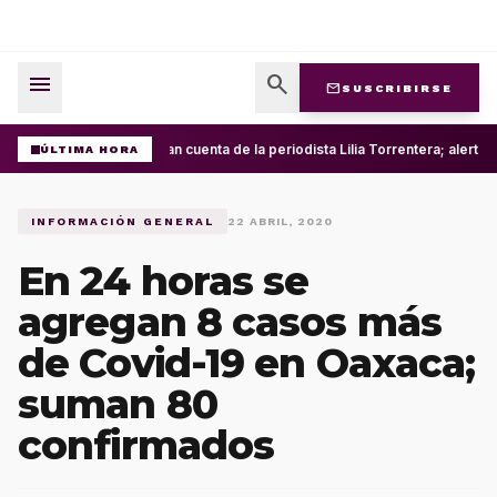
menu
search
mail
SUSCRIBIRSE
Roban cuenta de la periodista Lilia Torrentera; alerta
ÚLTIMA HORA
INFORMACIÓN GENERAL
22 ABRIL, 2020
En 24 horas se
agregan 8 casos más
de Covid-19 en Oaxaca;
suman 80
confirmados