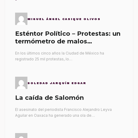
MIGUEL ÁNGEL CASIQUE OLIVOS
Esténtor Político – Protestas: un
termómetro de malos
gobernantes
En los últimos cinco años la Ciudad de México ha
registrado 25 mil protestas, lo…
SOLEDAD JARQUÍN EDGAR
La caída de Salomón
El asesinato del periodista Francisco Alejandro Leyva
Aguilar en Oaxaca ha generado una ola de…