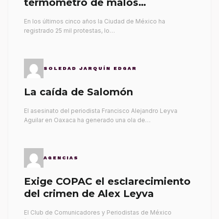
termómetro de malos
gobernantes
En los últimos cinco años la Ciudad de México ha
registrado 25 mil protestas, lo…
SOLEDAD JARQUÍN EDGAR
La caída de Salomón
El asesinato del periodista Francisco Alejandro Leyva
Aguilar en Oaxaca ha generado una ola de…
AGENCIAS
Exige COPAC el esclarecimiento
del crimen de Alex Leyva
El Club de Comunicadores y Periodistas de México