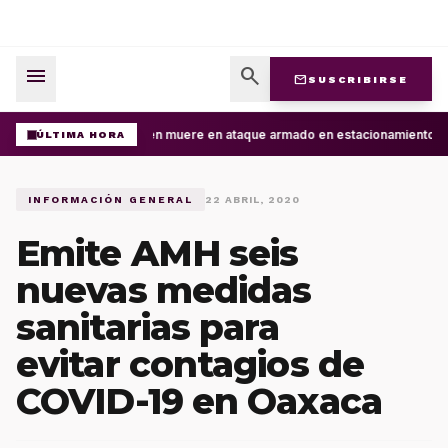
menu
search
mail
SUSCRIBIRSE
Joven muere en ataque armado en estacionamiento de 
ÚLTIMA HORA
INFORMACIÓN GENERAL
22 ABRIL, 2020
Emite AMH seis
nuevas medidas
sanitarias para
evitar contagios de
COVID-19 en Oaxaca