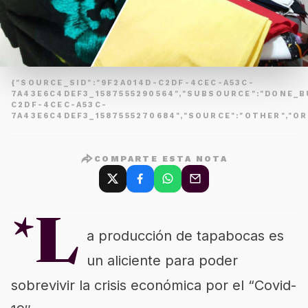
{"SOURCE_SID":"9F2A014D-C2DF-4CEC-A53C-
7A43E6C4DEF3_1587555290564","SUBSOURCE":"DONE_B
C2DF-4CEC-A53C-
7A43E6C4DEF3_1587555270684","SOURCE":"OTHER","O
COMPARTE ESTA NOTA
*L
a producción de tapabocas es
un aliciente para poder
sobrevivir la crisis económica por el “Covid-