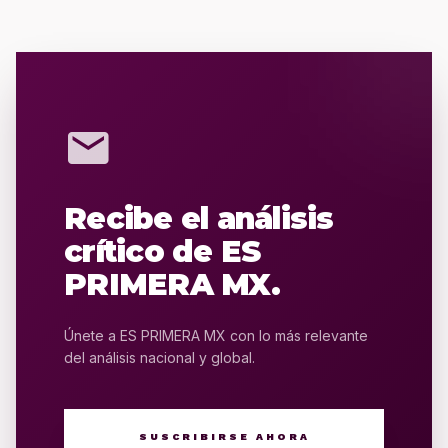
mail
Recibe el análisis
crítico de ES
PRIMERA MX.
Únete a ES PRIMERA MX con lo más relevante
del análisis nacional y global.
SUSCRIBIRSE AHORA