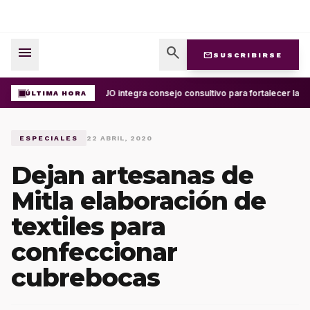
menu
search
mail
SUSCRIBIRSE
UABJO integra consejo consultivo para fortalecer la ce
ÚLTIMA HORA
ESPECIALES
22 ABRIL, 2020
Dejan artesanas de
Mitla elaboración de
textiles para
confeccionar
cubrebocas