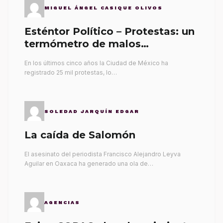
MIGUEL ÁNGEL CASIQUE OLIVOS
Esténtor Político – Protestas: un
termómetro de malos
gobernantes
En los últimos cinco años la Ciudad de México ha
registrado 25 mil protestas, lo…
SOLEDAD JARQUÍN EDGAR
La caída de Salomón
El asesinato del periodista Francisco Alejandro Leyva
Aguilar en Oaxaca ha generado una ola de…
AGENCIAS