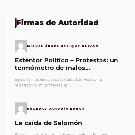
Firmas de Autoridad
MIGUEL ÁNGEL CASIQUE OLIVOS
Esténtor Político – Protestas: un
termómetro de malos
gobernantes
En los últimos cinco años la Ciudad de México ha
registrado 25 mil protestas, lo…
SOLEDAD JARQUÍN EDGAR
La caída de Salomón
El asesinato del periodista Francisco Alejandro Leyva