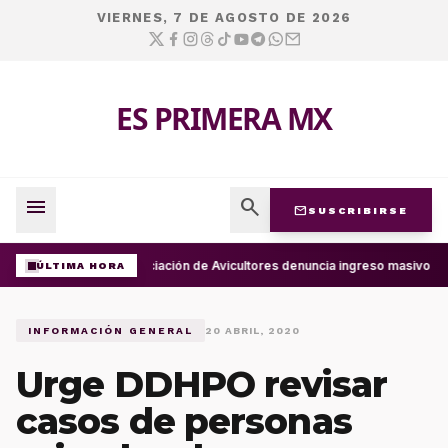
VIERNES, 7 DE AGOSTO DE 2026
ES PRIMERA MX
menu
search
mail
SUSCRIBIRSE
Asociación de Avicultores denuncia ingreso masivo d
ÚLTIMA HORA
INFORMACIÓN GENERAL
20 ABRIL, 2020
Urge DDHPO revisar
casos de personas