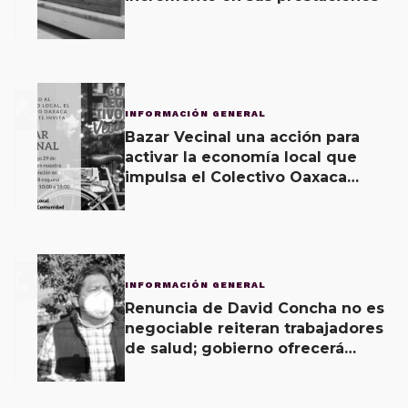
2
INFORMACIÓN GENERAL
Bazar Vecinal una acción para
activar la economía local que
impulsa el Colectivo Oaxaca
Vecinal
3
INFORMACIÓN GENERAL
Renuncia de David Concha no es
negociable reiteran trabajadores
de salud; gobierno ofrecerá
contrapropuesta a demandas