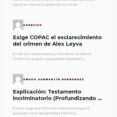
Aguilar en Oaxaca ha generado una ola de…
AGENCIAS
Exige COPAC el esclarecimiento
del crimen de Alex Leyva
El Club de Comunicadores y Periodistas de México
(COPAC) ha exigido a autoridades federales y…
AMADO SANMARTÍN HERNÁNDEZ
Explicación: Testamento
incriminatorio (Profundizando su
propia tumba)
El texto exige que la Fiscalía Federal investigue el
asesinato a tiros del periodista Francisco…