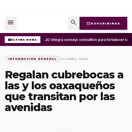
menu
search
mail
SUSCRIBIRSE
UABJO integra consejo consultivo para fortalecer la c
ÚLTIMA HORA
INFORMACIÓN GENERAL
20 ABRIL, 2020
Regalan cubrebocas a
las y los oaxaqueños
que transitan por las
avenidas