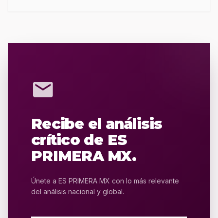
mail
Recibe el análisis
crítico de ES
PRIMERA MX.
Únete a ES PRIMERA MX con lo más relevante
del análisis nacional y global.