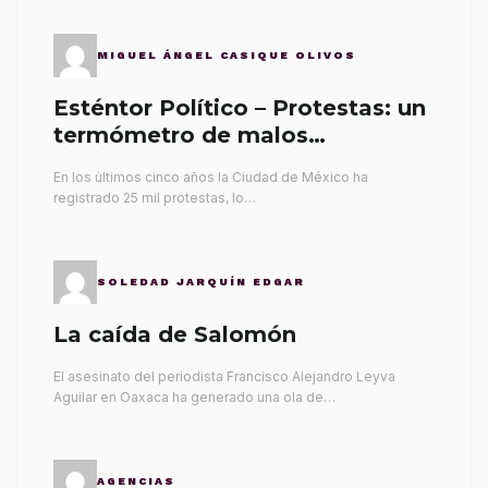
MIGUEL ÁNGEL CASIQUE OLIVOS
Esténtor Político – Protestas: un
termómetro de malos
gobernantes
En los últimos cinco años la Ciudad de México ha
registrado 25 mil protestas, lo…
SOLEDAD JARQUÍN EDGAR
La caída de Salomón
El asesinato del periodista Francisco Alejandro Leyva
Aguilar en Oaxaca ha generado una ola de…
AGENCIAS