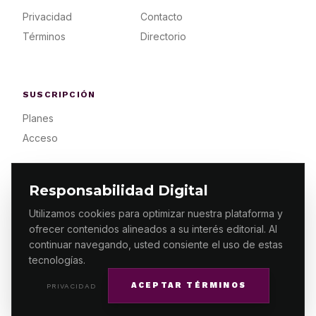
Privacidad
Contacto
Términos
Directorio
SUSCRIPCIÓN
Planes
Acceso
Responsabilidad Digital
Utilizamos cookies para optimizar nuestra plataforma y
ofrecer contenidos alineados a su interés editorial. Al
© 2026 ES PRIMERA MX. ALGUNOS DERECHOS
RESERVADOS / DESIGN
MAKING.MX
continuar navegando, usted consiente el uso de estas
tecnologías.
ACEPTAR TÉRMINOS
PRIVACIDAD