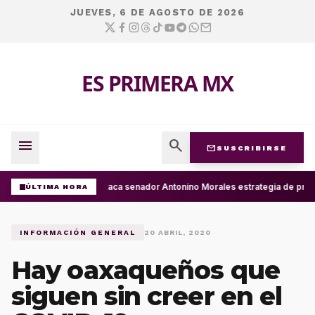
JUEVES, 6 DE AGOSTO DE 2026
ES PRIMERA MX
menu
search
mail
SUSCRIBIRSE
Destaca senador Antonino Morales estrategia de presi
ÚLTIMA HORA
INFORMACIÓN GENERAL
20 ABRIL, 2020
Hay oaxaqueños que
siguen sin creer en el