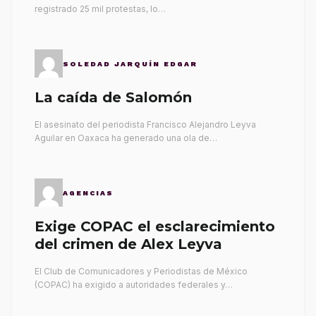
registrado 25 mil protestas, lo…
SOLEDAD JARQUÍN EDGAR
La caída de Salomón
El asesinato del periodista Francisco Alejandro Leyva
Aguilar en Oaxaca ha generado una ola de…
AGENCIAS
Exige COPAC el esclarecimiento
del crimen de Alex Leyva
El Club de Comunicadores y Periodistas de México
(COPAC) ha exigido a autoridades federales y…