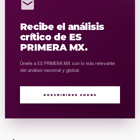
mail
Recibe el análisis
crítico de ES
PRIMERA MX.
Únete a ES PRIMERA MX con lo más relevante
del análisis nacional y global.
SUSCRIBIRSE AHORA