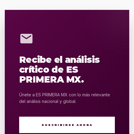
mail
Recibe el análisis
crítico de ES
PRIMERA MX.
Únete a ES PRIMERA MX con lo más relevante
del análisis nacional y global.
SUSCRIBIRSE AHORA