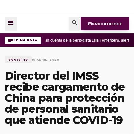
menu
search
mail
SUSCRIBIRSE
Roban cuenta de la periodista Lilia Torrentera; alerta
ÚLTIMA HORA
COVID-19
19 ABRIL, 2020
Director del IMSS
recibe cargamento de
China para protección
de personal sanitario
que atiende COVID-19