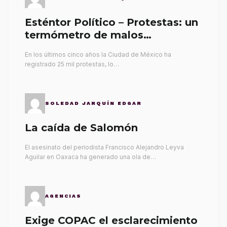
Esténtor Político – Protestas: un
termómetro de malos
gobernantes
En los últimos cinco años la Ciudad de México ha
registrado 25 mil protestas, lo…
SOLEDAD JARQUÍN EDGAR
La caída de Salomón
El asesinato del periodista Francisco Alejandro Leyva
Aguilar en Oaxaca ha generado una ola de…
AGENCIAS
Exige COPAC el esclarecimiento