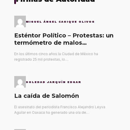
MIGUEL ÁNGEL CASIQUE OLIVOS
Esténtor Político – Protestas: un
termómetro de malos
gobernantes
En los últimos cinco años la Ciudad de México ha
registrado 25 mil protestas, lo…
SOLEDAD JARQUÍN EDGAR
La caída de Salomón
El asesinato del periodista Francisco Alejandro Leyva
Aguilar en Oaxaca ha generado una ola de…