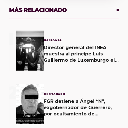
MÁS RELACIONADO
1
NACIONAL
Director general del INEA
muestra al príncipe Luis
Guillermo de Luxemburgo el
museo vivo del muralismo.
2
DESTACADO
FGR detiene a Ángel “N”,
exgobernador de Guerrero,
por ocultamiento de
evidencias en caso
Ayotzinapa