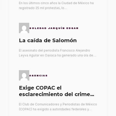
En los últimos cinco años la Ciudad de México ha
registrado 25 mil protestas, lo…
SOLEDAD JARQUÍN EDGAR
La caída de Salomón
El asesinato del periodista Francisco Alejandro
Leyva Aguilar en Oaxaca ha generado una ola de…
AGENCIAS
Exige COPAC el
esclarecimiento del crimen
de Alex Leyva
El Club de Comunicadores y Periodistas de México
(COPAC) ha exigido a autoridades federales y…