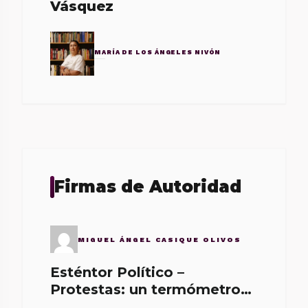
Vásquez
MARÍA DE LOS ÁNGELES NIVÓN
Firmas de Autoridad
MIGUEL ÁNGEL CASIQUE OLIVOS
Esténtor Político –
Protestas: un termómetro
de malos gobernantes