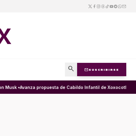
X
search
mail
SUSCRIBIRSE
Musk •
Avanza propuesta de Cabildo Infantil de Xoxocotlán para 