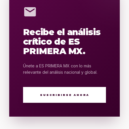
mail
Recibe el análisis
crítico de ES
PRIMERA MX.
Únete a ES PRIMERA MX con lo más
relevante del análisis nacional y global.
SUSCRIBIRSE AHORA