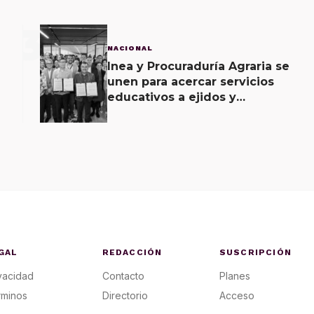
3
NACIONAL
Inea y Procuraduría Agraria se
unen para acercar servicios
educativos a ejidos y
comunas
GAL
REDACCIÓN
SUSCRIPCIÓN
vacidad
Contacto
Planes
rminos
Directorio
Acceso