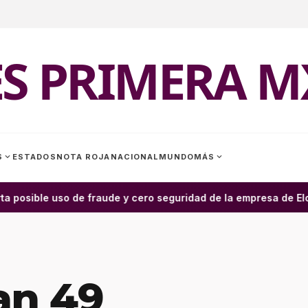
ES PRIMERA M
expand_more
expand_more
S
ESTADOS
NOTA ROJA
NACIONAL
MUNDO
MÁS
a posible uso de fraude y cero seguridad de la empresa de Elon 
an 49