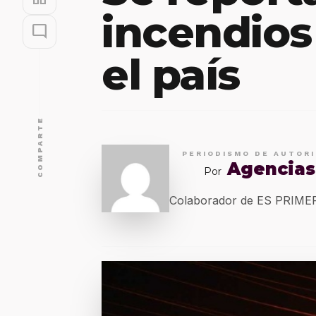
incendios
mode_comment
el país
COMPARTE
PERIODISMO DE AUTOR
Agencias
Por
Colaborador de ES PRIM