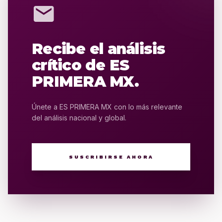
mail
Recibe el análisis
crítico de ES
PRIMERA MX.
Únete a ES PRIMERA MX con lo más relevante
del análisis nacional y global.
SUSCRIBIRSE AHORA