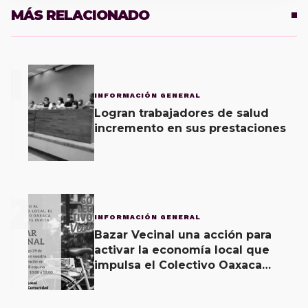
MÁS RELACIONADO
1
INFORMACIÓN GENERAL
Logran trabajadores de salud
incremento en sus prestaciones
2
INFORMACIÓN GENERAL
Bazar Vecinal una acción para
activar la economía local que
impulsa el Colectivo Oaxaca
Vecinal