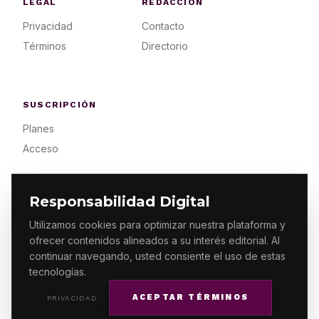
LEGAL
REDACCIÓN
Privacidad
Contacto
Términos
Directorio
SUSCRIPCIÓN
Planes
Acceso
Responsabilidad Digital
Utilizamos cookies para optimizar nuestra plataforma y
ofrecer contenidos alineados a su interés editorial. Al
© 2026 ES PRIMERA MX. ALGUNOS DERECHOS
RESERVADOS / DESIGN
MAKING.MX
continuar navegando, usted consiente el uso de estas
tecnologías.
ACEPTAR TÉRMINOS
PRIVACIDAD