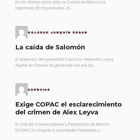
En los últimos cinco años la Ciudad de México ha
registrado 25 mil protestas, lo…
SOLEDAD JARQUÍN EDGAR
La caída de Salomón
El asesinato del periodista Francisco Alejandro Leyva
Aguilar en Oaxaca ha generado una ola de…
AGENCIAS
Exige COPAC el esclarecimiento
del crimen de Alex Leyva
El Club de Comunicadores y Periodistas de México
(COPAC) ha exigido a autoridades federales y…