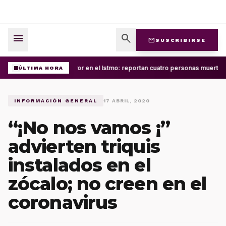
menu
search
mail
SUSCRIBIRSE
Terror en el Istmo: reportan cuatro personas muertas
ÚLTIMA HORA
INFORMACIÓN GENERAL
17 ABRIL, 2020
“¡No nos vamos ¡”
advierten triquis
instalados en el
zócalo; no creen en el
coronavirus