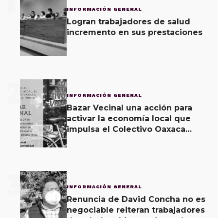
1
INFORMACIÓN GENERAL
Logran trabajadores de salud
incremento en sus prestaciones
2
INFORMACIÓN GENERAL
Bazar Vecinal una acción para
activar la economía local que
impulsa el Colectivo Oaxaca
Vecinal
3
INFORMACIÓN GENERAL
Renuncia de David Concha no es
negociable reiteran trabajadores