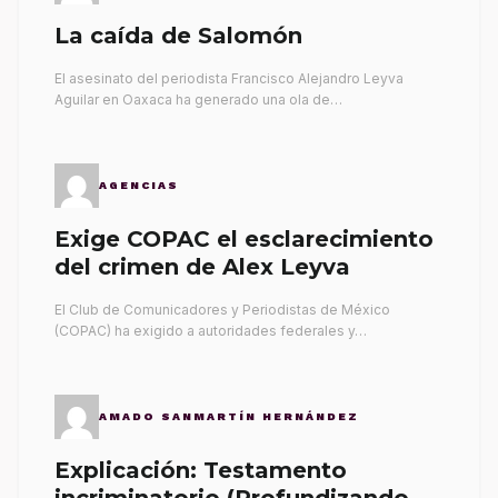
La caída de Salomón
El asesinato del periodista Francisco Alejandro Leyva
Aguilar en Oaxaca ha generado una ola de…
AGENCIAS
Exige COPAC el esclarecimiento
del crimen de Alex Leyva
El Club de Comunicadores y Periodistas de México
(COPAC) ha exigido a autoridades federales y…
AMADO SANMARTÍN HERNÁNDEZ
Explicación: Testamento
incriminatorio (Profundizando su