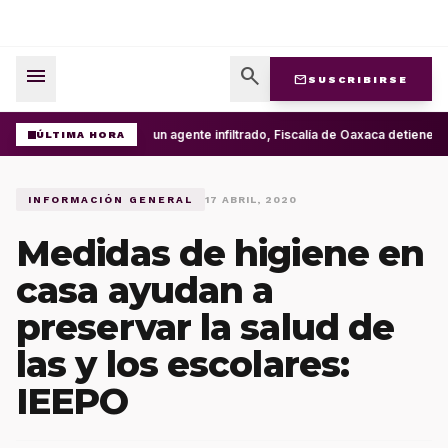
menu
search
mail
SUSCRIBIRSE
Con un agente infiltrado, Fiscalía de Oaxaca detiene en
ÚLTIMA HORA
INFORMACIÓN GENERAL
17 ABRIL, 2020
Medidas de higiene en
casa ayudan a
preservar la salud de
las y los escolares:
IEEPO