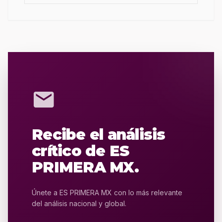
mail
Recibe el análisis
crítico de ES
PRIMERA MX.
Únete a ES PRIMERA MX con lo más relevante
del análisis nacional y global.