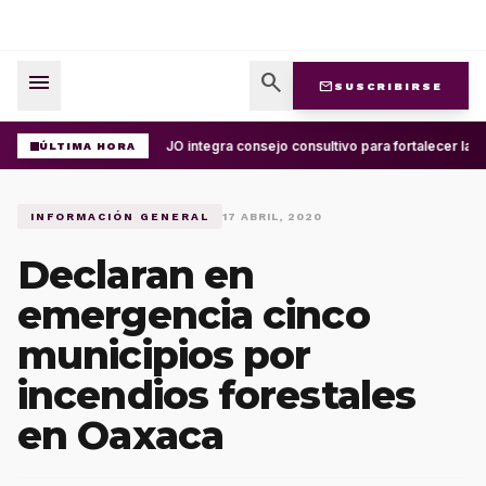
menu
search
mail
SUSCRIBIRSE
UABJO integra consejo consultivo para fortalecer la c
ÚLTIMA HORA
INFORMACIÓN GENERAL
17 ABRIL, 2020
Declaran en
emergencia cinco
municipios por
incendios forestales
en Oaxaca