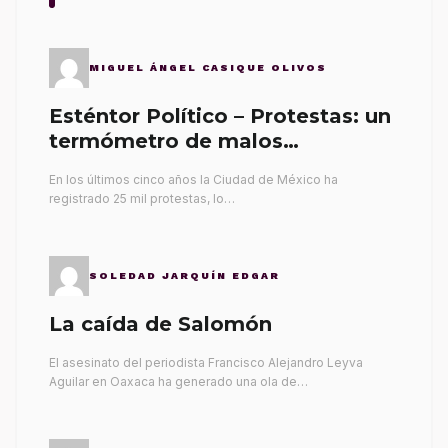
MIGUEL ÁNGEL CASIQUE OLIVOS
Esténtor Político – Protestas: un
termómetro de malos
gobernantes
En los últimos cinco años la Ciudad de México ha
registrado 25 mil protestas, lo…
SOLEDAD JARQUÍN EDGAR
La caída de Salomón
El asesinato del periodista Francisco Alejandro Leyva
Aguilar en Oaxaca ha generado una ola de…