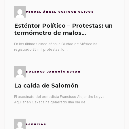
MIGUEL ÁNGEL CASIQUE OLIVOS
Esténtor Político – Protestas: un
termómetro de malos
gobernantes
En los últimos cinco años la Ciudad de México ha
registrado 25 mil protestas, lo…
SOLEDAD JARQUÍN EDGAR
La caída de Salomón
El asesinato del periodista Francisco Alejandro Leyva
Aguilar en Oaxaca ha generado una ola de…
AGENCIAS