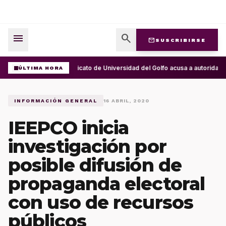
menu
search
mail
SUSCRIBIRSE
Sindicato de Universidad del Golfo acusa a autorida
ÚLTIMA HORA
INFORMACIÓN GENERAL
16 ABRIL, 2020
IEEPCO inicia
investigación por
posible difusión de
propaganda electoral
con uso de recursos
públicos