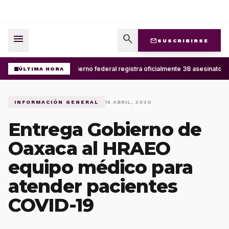
menu
search
mail
SUSCRIBIRSE
Gobierno federal registra oficialmente 38 asesinatos 
ÚLTIMA HORA
INFORMACIÓN GENERAL
16 ABRIL, 2020
Entrega Gobierno de
Oaxaca al HRAEO
equipo médico para
atender pacientes
COVID-19