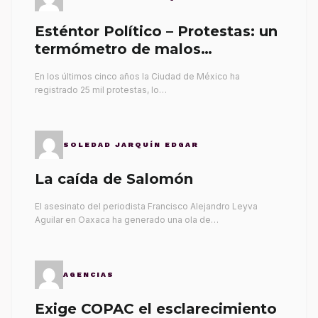
Esténtor Político – Protestas: un
termómetro de malos
gobernantes
En los últimos cinco años la Ciudad de México ha
registrado 25 mil protestas, lo…
SOLEDAD JARQUÍN EDGAR
La caída de Salomón
El asesinato del periodista Francisco Alejandro Leyva
Aguilar en Oaxaca ha generado una ola de…
AGENCIAS
Exige COPAC el esclarecimiento