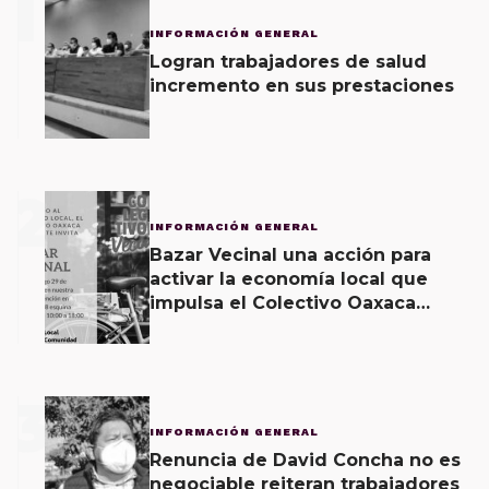
1
INFORMACIÓN GENERAL
Logran trabajadores de salud
incremento en sus prestaciones
2
INFORMACIÓN GENERAL
Bazar Vecinal una acción para
activar la economía local que
impulsa el Colectivo Oaxaca
Vecinal
3
INFORMACIÓN GENERAL
Renuncia de David Concha no es
negociable reiteran trabajadores