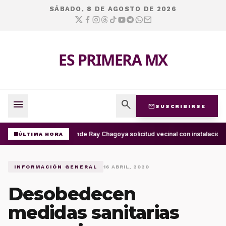
SÁBADO, 8 DE AGOSTO DE 2026
ES PRIMERA MX
menu
search
mail
SUSCRIBIRSE
Atiende Ray Chagoya solicitud vecinal con instalación 
ÚLTIMA HORA
INFORMACIÓN GENERAL
16 ABRIL, 2020
Desobedecen
medidas sanitarias