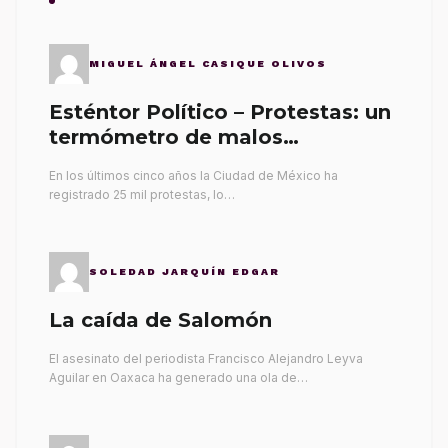
MIGUEL ÁNGEL CASIQUE OLIVOS
Esténtor Político – Protestas: un
termómetro de malos
gobernantes
En los últimos cinco años la Ciudad de México ha
registrado 25 mil protestas, lo…
SOLEDAD JARQUÍN EDGAR
La caída de Salomón
El asesinato del periodista Francisco Alejandro Leyva
Aguilar en Oaxaca ha generado una ola de…