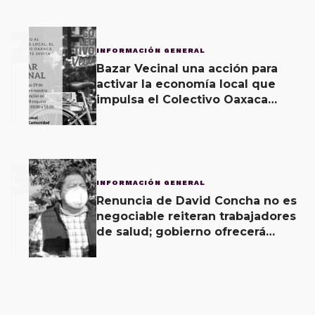
2
INFORMACIÓN GENERAL
Bazar Vecinal una acción para
activar la economía local que
impulsa el Colectivo Oaxaca
Vecinal
3
INFORMACIÓN GENERAL
Renuncia de David Concha no es
negociable reiteran trabajadores
de salud; gobierno ofrecerá
contrapropuesta a demandas