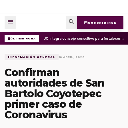
menu
search
mail
SUSCRIBIRSE
UABJO integra consejo consultivo para fortalecer la c
ÚLTIMA HORA
INFORMACIÓN GENERAL
16 ABRIL, 2020
Confirman
autoridades de San
Bartolo Coyotepec
primer caso de
Coronavirus