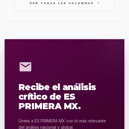
arrow_forward
VER TODAS LAS COLUMNAS
mail
Recibe el análisis
crítico de ES
PRIMERA MX.
Únete a ES PRIMERA MX con lo más relevante
del análisis nacional y global.