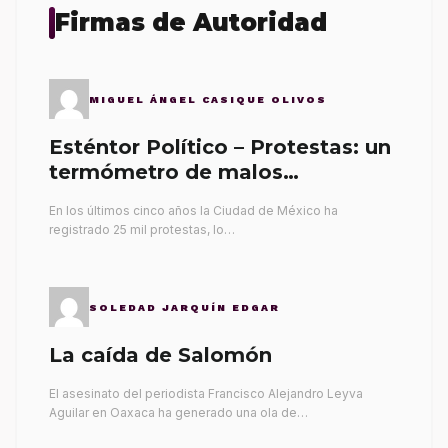
Firmas de Autoridad
MIGUEL ÁNGEL CASIQUE OLIVOS
Esténtor Político – Protestas: un
termómetro de malos
gobernantes
En los últimos cinco años la Ciudad de México ha
registrado 25 mil protestas, lo…
SOLEDAD JARQUÍN EDGAR
La caída de Salomón
El asesinato del periodista Francisco Alejandro Leyva
Aguilar en Oaxaca ha generado una ola de…