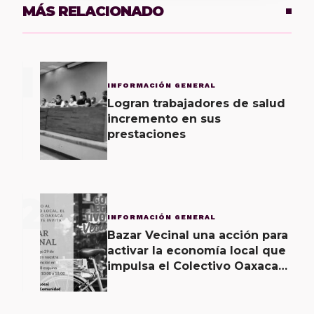
MÁS RELACIONADO
1
INFORMACIÓN GENERAL
Logran trabajadores de salud
incremento en sus
prestaciones
2
INFORMACIÓN GENERAL
Bazar Vecinal una acción para
activar la economía local que
impulsa el Colectivo Oaxaca
Vecinal