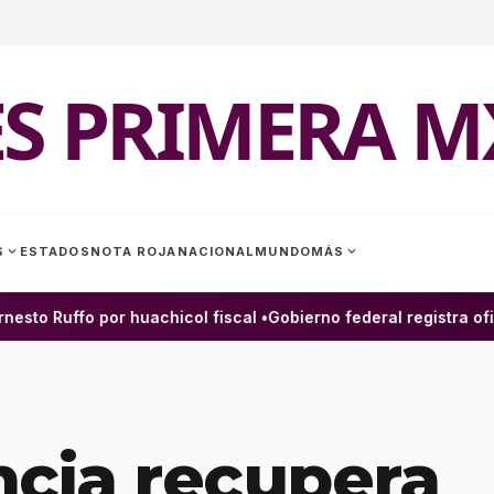
ES PRIMERA M
expand_more
expand_more
S
ESTADOS
NOTA ROJA
NACIONAL
MUNDO
MÁS
to Ruffo por huachicol fiscal •
Gobierno federal registra ofic
ncia recupera