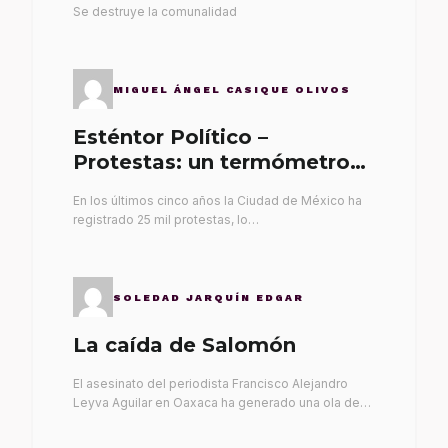
Se destruye la comunalidad
MIGUEL ÁNGEL CASIQUE OLIVOS
Esténtor Político –
Protestas: un termómetro
de malos gobernantes
En los últimos cinco años la Ciudad de México ha
registrado 25 mil protestas, lo…
SOLEDAD JARQUÍN EDGAR
La caída de Salomón
El asesinato del periodista Francisco Alejandro
Leyva Aguilar en Oaxaca ha generado una ola de…