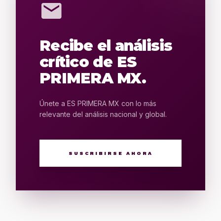
mail
Recibe el análisis
crítico de ES
PRIMERA MX.
Únete a ES PRIMERA MX con lo más
relevante del análisis nacional y global.
SUSCRIBIRSE AHORA