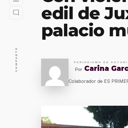
edil de J
mode_comment
palacio m
COMPARTE
PERIODISMO DE AUTOR
Carina Garc
Por
Colaborador de ES PRIM