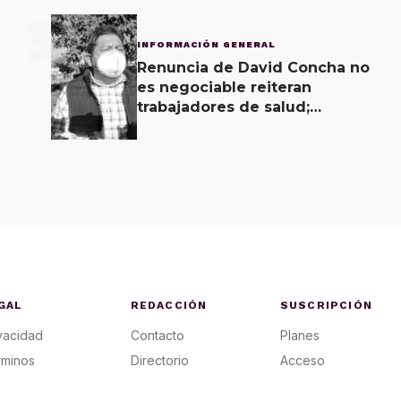
3
INFORMACIÓN GENERAL
Renuncia de David Concha no
es negociable reiteran
trabajadores de salud;
gobierno ofrecerá
contrapropuesta a demandas
GAL
REDACCIÓN
SUSCRIPCIÓN
vacidad
Contacto
Planes
rminos
Directorio
Acceso