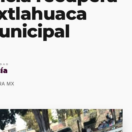
uxtlahuaca
unicipal
IDAD
ía
ERA MX