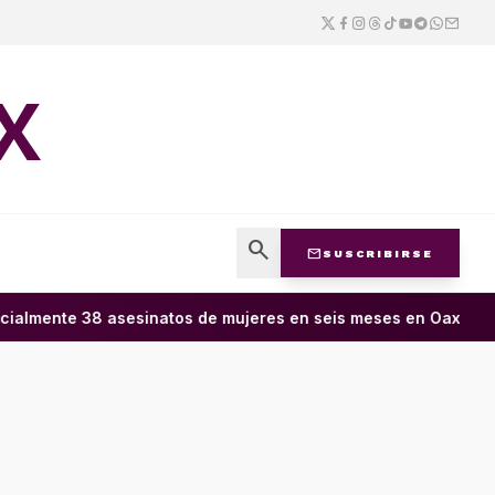
X
search
mail
SUSCRIBIRSE
ialmente 38 asesinatos de mujeres en seis meses en Oaxaca; 11 