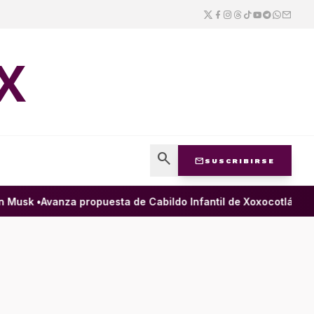
X
search
mail
SUSCRIBIRSE
usk •
Avanza propuesta de Cabildo Infantil de Xoxocotlán para g