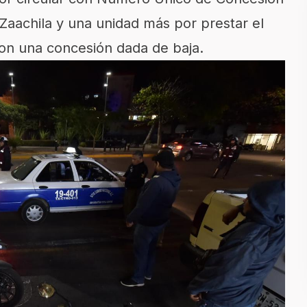
Zaachila y una unidad más por prestar el
on una concesión dada de baja.