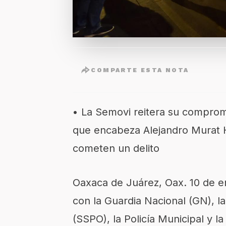
COMPARTE ESTA NOTA
•
L
a Semovi reitera su compromis
que encabeza Alejandro Murat H
cometen un delito
Oaxaca de Juárez, Oax.
10
de
e
con la Guardia Nacional (GN), l
(SSPO), la Policía Municipal y l