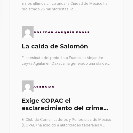
En los últimos cinco años la Ciudad de México ha
registrado 25 mil protestas, lo…
SOLEDAD JARQUÍN EDGAR
La caída de Salomón
El asesinato del periodista Francisco Alejandro
Leyva Aguilar en Oaxaca ha generado una ola de…
AGENCIAS
Exige COPAC el
esclarecimiento del crimen
de Alex Leyva
El Club de Comunicadores y Periodistas de México
(COPAC) ha exigido a autoridades federales y…