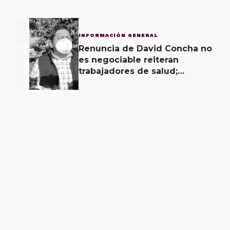
3
INFORMACIÓN GENERAL
Renuncia de David Concha no
es negociable reiteran
trabajadores de salud;
gobierno ofrecerá
contrapropuesta a demandas