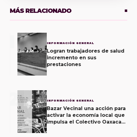
MÁS RELACIONADO
1
INFORMACIÓN GENERAL
Logran trabajadores de salud
incremento en sus
prestaciones
2
INFORMACIÓN GENERAL
Bazar Vecinal una acción para
activar la economía local que
impulsa el Colectivo Oaxaca
Vecinal