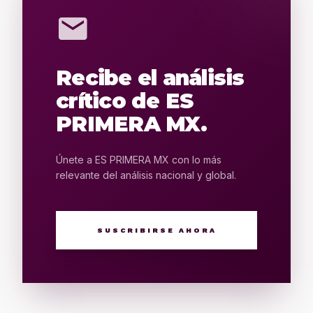
mail
Recibe el análisis
crítico de ES
PRIMERA MX.
Únete a ES PRIMERA MX con lo más
relevante del análisis nacional y global.
SUSCRIBIRSE AHORA