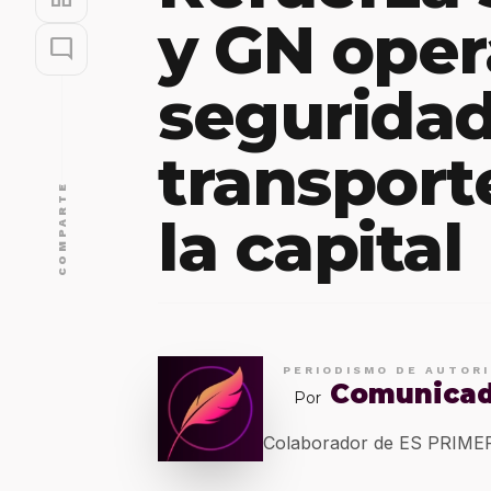
y GN oper
mode_comment
seguridad
transport
COMPARTE
la capital
PERIODISMO DE AUTOR
Comunica
Por
Colaborador de ES PRIM