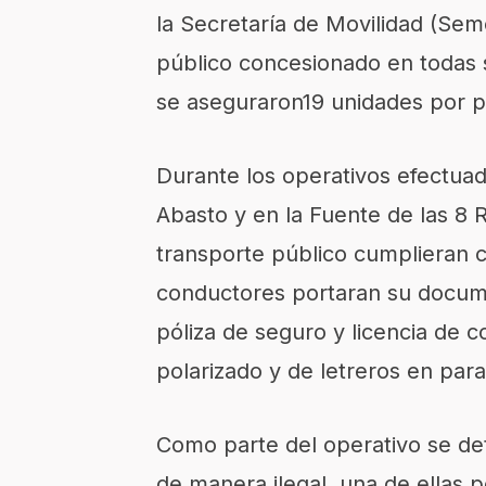
la Secretaría de
Movilidad
(S
em
público
concesionado en todas 
se
aseguraron
19
unidades
por p
Durante los operativos efectuad
Abasto y en la Fuente de las 8 
transporte público cumplieran c
conductores portaran su documen
póliza de seguro y licencia de c
polarizado y de letreros en para
Como parte del operativo se de
de manera ilegal,
una de ellas
p