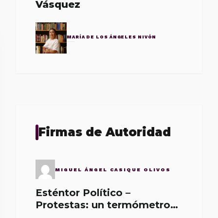
Vásquez
MARÍA DE LOS ÁNGELES NIVÓN
Firmas de Autoridad
MIGUEL ÁNGEL CASIQUE OLIVOS
Esténtor Político –
Protestas: un termómetro
de malos gobernantes