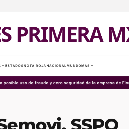
ES PRIMERA M
expand_more
expand_more
S
ESTADOS
NOTA ROJA
NACIONAL
MUNDO
MÁS
 posible uso de fraude y cero seguridad de la empresa de Elon M
 Semovi, SSPO