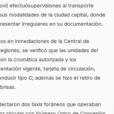
ovi
)
efectuó
supervisiones al transporte
sus modalidades
de la ciudad capital, donde
resentar irregulares en su documentación.
os en inmediaciones de la Central de
Regiones
,
se verificó que las unidades del
on la cromática autorizada y los
tación vigente, tarjeta de circulación,
onducir tipo C; además se hizo el retiro de
brisas.
tectaron dos taxis foráneos que operaban
or circular con
Número Único de Concesión