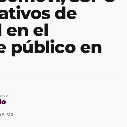
ativos de
 en el
e público en
IDAD
do
ERA MX