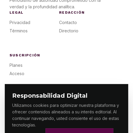
Periodismo de autoridad comprometido con la
verdad y la profundidad analítica.
LEGAL
REDACCIÓN
Privacidad
Contacto
Términos
Directorio
SUSCRIPCIÓN
Planes
Acceso
Responsabilidad Digital
Utilizamos cookies para optimizar nuestra plataforma y
ofrecer contenidos alineados a su interés editorial. Al
© 2026 ES PRIMERA MX. ALGUNOS DERECHOS
RESERVADOS / DESIGN
MAKING.MX
continuar navegando, usted consiente el uso de estas
tecnologías.