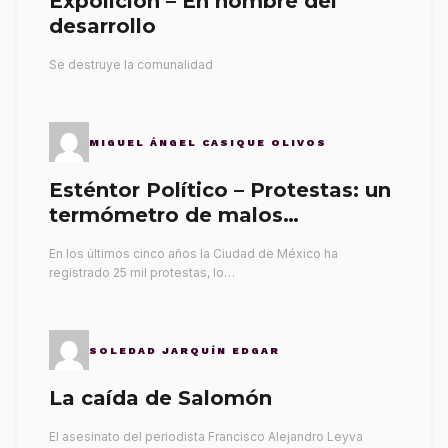
Expolición – En nombre del
desarrollo
Se destruye la comunalidad
MIGUEL ÁNGEL CASIQUE OLIVOS
Esténtor Político – Protestas: un
termómetro de malos
gobernantes
En los últimos cinco años la Ciudad de México ha
registrado 25 mil protestas, lo…
SOLEDAD JARQUÍN EDGAR
La caída de Salomón
El asesinato del periodista Francisco Alejandro Leyva