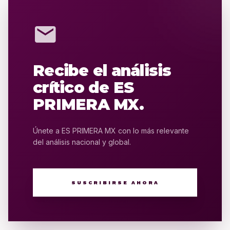
mail
Recibe el análisis
crítico de ES
PRIMERA MX.
Únete a ES PRIMERA MX con lo más relevante
del análisis nacional y global.
SUSCRIBIRSE AHORA