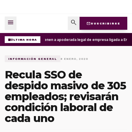
menu
search
mail
SUSCRIBIRSE
Detienen a apoderada legal de empresa ligada a Ernesto
ÚLTIMA HORA
INFORMACIÓN GENERAL
8 ENERO, 2020
Recula SSO de
despido masivo de 305
empleados; revisarán
condición laboral de
cada uno