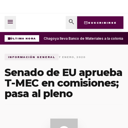
menu
search
mail
SUSCRIBIRSE
Ray Chagoya lleva Banco de Materiales a la colonia P
ÚLTIMA HORA
INFORMACIÓN GENERAL
7 ENERO, 2020
Senado de EU aprueba
T-MEC en comisiones;
pasa al pleno