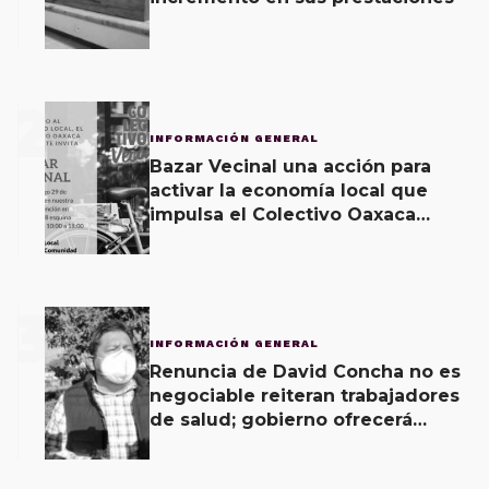
2
INFORMACIÓN GENERAL
Bazar Vecinal una acción para
activar la economía local que
impulsa el Colectivo Oaxaca
Vecinal
3
INFORMACIÓN GENERAL
Renuncia de David Concha no es
negociable reiteran trabajadores
de salud; gobierno ofrecerá
contrapropuesta a demandas