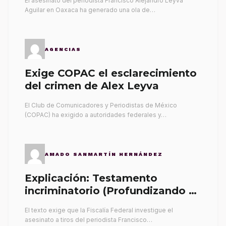
El asesinato del periodista Francisco Alejandro Leyva
Aguilar en Oaxaca ha generado una ola de…
AGENCIAS
Exige COPAC el esclarecimiento
del crimen de Alex Leyva
El Club de Comunicadores y Periodistas de México
(COPAC) ha exigido a autoridades federales y…
AMADO SANMARTÍN HERNÁNDEZ
Explicación: Testamento
incriminatorio (Profundizando su
propia tumba)
El texto exige que la Fiscalía Federal investigue el
asesinato a tiros del periodista Francisco…