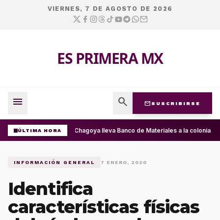
VIERNES, 7 DE AGOSTO DE 2026
ES PRIMERA MX
menu
search
mail
SUSCRIBIRSE
Ray Chagoya lleva Banco de Materiales a la colonia Pr
ÚLTIMA HORA
INFORMACIÓN GENERAL
7 ENERO, 2020
Identifica
características físicas